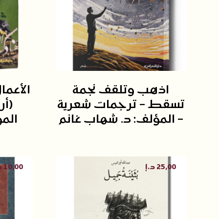
اذهب وتلقف نجمة
الأعما
تسقط – ترجمات شعرية
(أر
– المؤلف: د. شهاب غانم
الم
25,00
د.إ
10,00
د