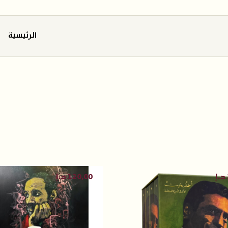
الرئيسية
د.إ
120,00
د.إ