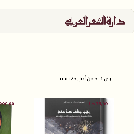
عرض 1–6 من أصل 25 نتيجة
75,00
د.إ
200,00