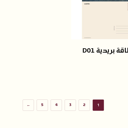
ة بريدية D01
1
←
5
4
3
2