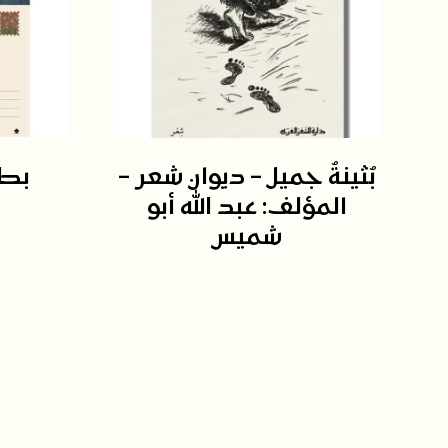
بُثينةُ جميل – ديوان شعر –
بطاق
المؤلف: عبد الله أبو
شميس