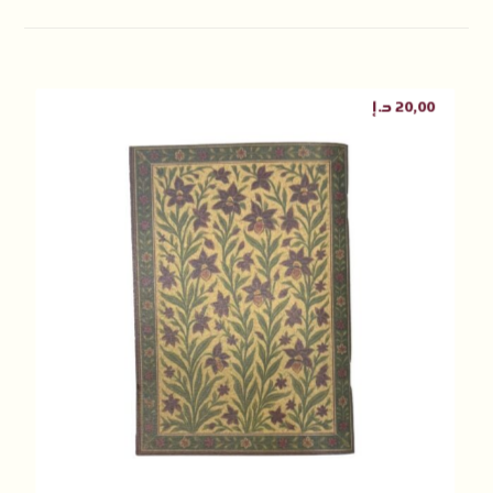
20,00
د.إ