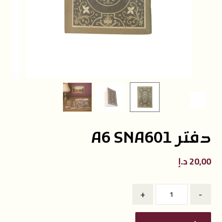
دفتر A6 SNA601
20,00
د.إ
+
-