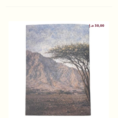
30,00
د.إ