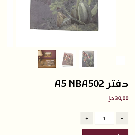
دفتر A5 NBA502
30,00
د.إ
+
-