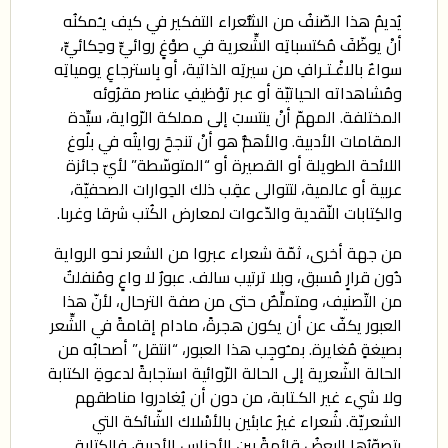
يُديمُ هذا الصّنفُ من الشُّعراء التفكير في كيف يـُمكنُه
أنْ يوظّفَ مُكتسباتِه الشِّعرية في صوْغٍ روائيٍّ وحِكائيٍّ،
سواءٌ بالاغْـتـرافِ من سيرتِه الذاتية، أو بِاسترجاعِ يومياتِه
ومُشاهداته الحياتيّة أو عبر توْظيفِ عناصر مقرُوئه
المختلفة. المهمّ أنْ ينتسبَ إلى مملكة الرّواية، سيِّدة
المقامات الأدبية. والأهمُّ هو أنْ تنجحَ روايتُه في بلُوغ
اللائحة الطويلة أو القصيرة أو “المتوسّطة” لأيّ جائزة
عربية أو عالمية، لتتوالى عقِب ذلك الحِوارات الصحفيّة،
والكِتابات النّقدية والدّعوات لمعارض الكُتب شرقا وغربا.
من جهة أخرى، ثمّة شعراء عبروا من الشعر نحو الرواية
دُون قرارٍ مُسبق، وبلا ترتيب سالف. عبورٌ لا واعٍ ومُنفلتٌ
من التّصنيف، ومتملِّصٌ حتى من صفة الترحال، لأنّ هذا
العبور يكفّ عن أن يكون هجرةً، مادام إقامةً في الشِّعر
بصيغةٍ مُغايرة. بمـُوجِب هذا العبور، “انتقل” أصحابُه من
الحالة الشّعرية إلى الحالة الرّوائية استجابةً لدعوةِ الكتابة
ولا شيء غير الكـتابة، من دون أن يُغادروا مناطقهم
الشعريّة. شُعراء غيرُ عابئين بالأسْلاك الشّائكة التي
يتصوّرُها البعضُ قائمةً بين الأجناس الأدبية، فالكِتابة