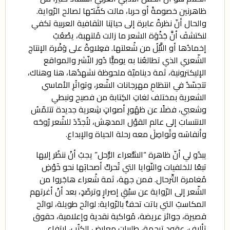
ظاهرنين خصومةً أو حربا، مالت كفّتـُها لصالح الرّواية.
والحال أنّ نظرةً عابرة إلى حياتِنا الثقافية العربية تكفي
لنكتشفَ أنَّ جَذْوَة الشعر ما زالت مُلتهبة، يصْعُبُ
إخمادُها أو النَّيْلُ من شُعلتها. فعِلاوةً على وَفْرة الإنتاج
الشّعري الذي تطالعُنا به يوميًّا دُور النّشر والمواقع
الإليكترونية، ثمة ديناميّة ملحوظة نشهدُها، هنا وهناك،
تتجسّدُ في انتظامِ مهرجانات الشّعر، وتواتُرِ الأماسي
الشعرية بمختلف لغاتِ الكِتابة من فصيح ونبطي
وشعبي، فضلًا عن ظهُورِ أصواتٍ شِعرية جديدة تتلمّسُ
الانتسابَ إلى عالم القوْل المدهِش، لتُجدّدَ للشّعر رُوحَه
وأنفاسَه وتُواصِلَ معه رحلة الحياة والإبداع.
يبدُو لي أنّ ظاهرة “الشُّعراء الرُّحل” يجبُ أنْ ننظُر إليها
تبعًا للخلفيات والنّوايا التي تُحركّ أصحابَها نحو خَوْضِ
مُغامرة التِّرحال. فمن جهة، ثمة شُعراء هاجَروا من
الشّعر إلى الرّواية عن سبْقِ إصرارٍ وترصّدٍ، بعد أنْ أغرتهم
المكاسبُ التي باتت تحفُّ بالرّواية: لوائح طويلة، لوائح
قصيرة، جوائز عريضة، مُواكبة نقدية وإعلامية، حقوق
تأليف، عقود ترجمة، طلبيات معارض الكتُب، ارتفاع