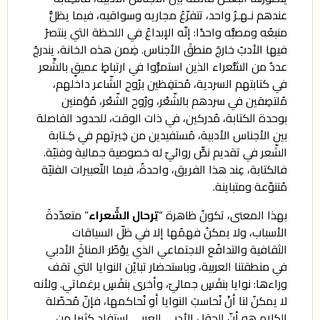
عندهم نـهـرٌ واحد، تتفرّعُ مجاريه وسواقيه، فيما يظلُّ
منبعُه ومصبُّه واحدًا: إنّه الإبداعُ في اللحظة التي ينتصرُ
فيها الأدبُ خارجَ منطقَ الأجناس. ضِمن هذه الخانة، يندرجُ
عددٌ من الشُّعراء الذين استمرُّوا في ارتباطٍ عميقٍ بالشِّعر
في كتابتهم السردية، مُحتفِظين برُوح الشّاعر داخلهم،
مُلتصِقين في سردهم بالشّعْر، ورُوح الشّعْر، مُؤمنين
بوحدة الكتابة، مُدركين، في ذات الوقت، للحدود الفاصلة
بين الأجناس الأدبية، مُستفيدين من خِبرتهم في كِـتابة
الشّعر في تقديم نصٍّ روائيّ له خصوصية جمالية وفنيّة.
فالكتابة، عِند هذا الفريق، واحدةٌ، فيما التّعبيرات الفنيّة
مُتنوّعة ومتباينة.
بهذا المعنى، تكونُ ظاهرة “
تِرحال الشّعراء
” متعدّدةَ
الأسباب، ولا يمكنُ فهمُها إلا في ظلّ السياقات
الثقافية والتدافُع الاجتماعي الذي يؤطّر المناخَ الأدبي
في منطقتنا العربية، وباستحضار تبايُن النوايا التي تقف
وراءها: نوايا بنفَسٍ جماليّ، وأخرى بنفَسٍ برغماتي. ولأنه
لا يمكنُ لنا أنْ نُحاسبَ النوايا أو نُحاكمها، فإنّ مُحصّلة
الكلام هو أنّ الحقل الأدبي العربي استفاد كثيرا من