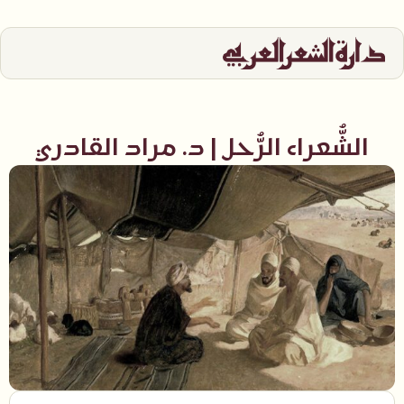
الشُّعراء الرُّحل | د. مراد القادري