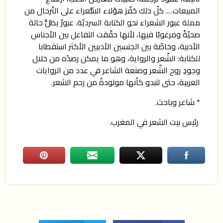
المبيعات…. كلّ ذلك حَفّز هؤلاء الشُّعراء على التّرحال من
مملة عبور الشعراء نحو الكتابة السرديّة. عبورٌ يظلُّ حالة
صحيّةً ومرغوبًا فيها، لأنها حقّقت التفاعل بين الأجناس
الأدبية، وخاصّة بين الجنسين الأدبيين الأكثر استقطابا
للكتابة: الشّعر والرواية، وهو ما يمكن رصدُه من خلال
وجودِ روح الشّعر وصنعة الشاعر في عدد من الروايات
العربية، حتى لتبدو كأنها مولودةٌ من رحم الشعر.
* شاعر وباحث.
رئيس بيت الشعر في المغرب.