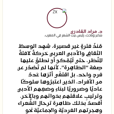
د. مراد القادري
شاعر وباحث، رئيس بيت الشعر في المغرب.
مُنذُ فترةٍ غير قصيرة، شهِد الوسطُ
الثقافي والأدبي العربي حَركةً لافتةً
للنّظر، حتى لَيُمْكنُ أنْ نطلقَ عليها
صِفة “الظاهِرة”، لأنها لم تَصْدُر عن
فردٍ واحد، بل اقتفَى أثرَها عَددٌ
من
الأفراد، الذين اعتبرُوها سلوكًا
عاديًا وضروريًا لبناءِ وضعِهم الأدبي
وترتيبِ علاقتهم بذواتهم وبالآخر.
أقصدُ بذلك ظاهرة ترحال الشُّعراء
وهجرتهم الفرديّة والجماعيّة نحو