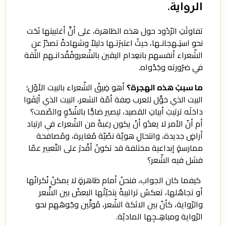
الرواية.
تفاوتَتِ الرّدُود حول هذه الظاهرة، على أنَّ أغلبيتها نَحَت
نحو استِـهجانـها، حيثُ اعتبرَتـها دليلاً وشهادةً تصدُرُ عن
الشّعراء أنفسهم بانعِدام اليقين بالشّعر
وفُقْدانـهم الثّقة
في ضرُورته وجَدْواه.
ما سببُ هذه الهجرة؟
أهو ضِيقُ الشّعراء بالبيت الأوّل؛
البيت الذي خوَّل للعرب صِفة أمّة الشعر، البيت الذي ألِفَوا
داخلَه ترتيبَ أبياتِ القصيد، ليصير ضاجًّا بالشّدْوِ والصّمت؟
أم أنّ الأمر لا يعدُو أنْ يكون رغبةً من الشّعراء في ارتياد
أراضٍ جديدة، وانتحالِ هويّة نصّيّة مُغايرة، ومُصافحة
ممارسةٍ إبداعية مختلفة قد تكونُ أقْدرَ على التّعبير عمّا
فشل فيه الشّعر؟
كيفما كان الجواب، فنحنُ أمام ظاهرةٍ لا يمكنُ نُكرانُها
أو تجاهُلها، تعكسُ تراتبيةً يتخيّلُها البعضُ بين الشِّعر
والرّواية، كأنّ بين الاثكة الشّعر، مُولِّين وجُوهَهم نحو
الرّواية ومباهِـجِها الماديّة.