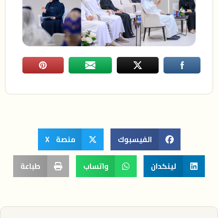
الفيسبوك
منصة X
لينكدان
واتساب
طباعة