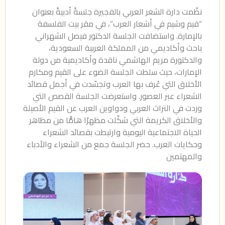
نظّمت دارة الشعر العربي بالفجيرة جلسةً أدبيةً بعنوان
“قيم وشيم في أشعار العرب”، في مقر بيت الفلسفة
بالإمارة. واستضافت الجلسة الدكتور فيصل الشهراني
باحث وأكاديمي من المملكة العربية السعودية،
والدكتورة مريم الهاشمي ناقدة وأكاديمية من دولة
الإمارات، حيث سلطت الجلسة الضوء على القيم ومكارم
الأخلاق التي عُرف بها العرب وتجسّدت في أجمل قصائد
الشعراء عبر العصور. واستعرضت الجلسة القصص التي
وردت في التراث العربي ودواوين العرب عن القيم الأصيلة
والأخلاق الكريمة التي شكّلت مظهرًا هامًّا من مظاهر
الحياة الاجتماعية اليومية وارتبطت بقصائد الشعراء
وحكايات العرب. حضر الجلسة جمع من الشعراء والأدباء
والمهتمين