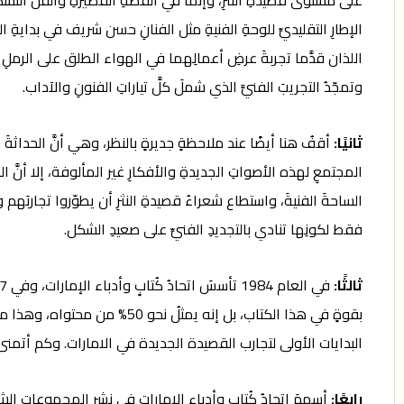
على مستوى قصيدةِ النثرِ، وإنما في القصةِ القصيرةِ والفنِّ التشكي
الإطارِ التقليديِّ للوحةِ الفنيةِ مثل الفنانِ حسن شريف في بدايةِ
اللذان قدَّما تجربةَ عرضِ أعمالِهما في الهواء الطلق على الرملِ و
وتمجّدُ التجريبَ الفنيَّ الذي شملَ كلَّ تياراتِ الفنونِ والآداب.
ثانيًا
:
أقفُ هنا أيضًا عند ملاحظةٍ جديرةٍ بالنظر، وهي أنَّ الحداثةَ
المجتمعِ لهذه الأصواتِ الجديدةِ والأفكارِ غير المألوفة، إلا أنَّ ال
الساحةَ الفنيةَ، واستطاع شعراءُ قصيدةِ النثرِ أن يطوّروا تجاربَهم
فقط لكونِها تنادي بالتجديدِ الفنيِّ على صعيدِ الشكل.
ثالثًا
:
في العام 1984 تأسسَ اتحادُ كُتابٍ وأدباء الإمارات، وفي 1987 أصدرَ أولَ أنطولوجيا شعريةٍ لأبناءِ الإماراتِ بعنوان
بقوةٍ في هذا الكتاب، بل إنه
البدايات الأولى لتجارب القصيدة الجديدة في الامارات. وكم أتمنى
رابعًا
:
أسهمَ اتحادُ كُتابٍ وأدباء الإمارات في نشرِ المجموعاتِ الشعر