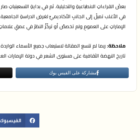
بعضَ القراءاتِ الانطباعيةِ والتحليلية. ثم في بدايةِ التسعينياتِ صار 
الإماراتِ على العمومِ ولم تخصصْ أو تركّزْ النظرَ في عمقِ علاماتِ 
ملاحظة:
ربما لم تتسع المقالة لاستيعاب جميع الأسماء الواردة
تاريخ النهضة الثقافية على مستوى الشعر في دولة الإمارات العرب
مشاركة على الفيس بوك
الفيسبوك