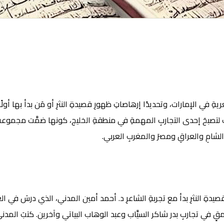
ِعريةِ في الإمارات، وتحديدًا إرهاصاتِ ظهورِ قصيدةِ النثرِ أو مَن بدأ بها 
ات لتصبحَ إحدى التجاربِ المهمةِ في منطقةِ الخليج، كونها ضمَّت مجموعةً رائ
الشامِ والعراقِ ومصرَ والمغربِ العربي.
ِ النثرِ بدأ مع تجربةِ الشاعرِ د. أحمد أمين المدني، الذي درسَ في العراق
قٍ في تجاربِ بدر شاكر السيَّاب وعبد الوهاب البياتي وآخرين. كتبَ المدني شعر