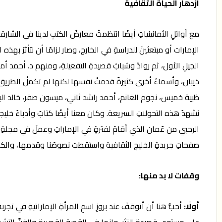
ازدهار الحياة الثقافية
مع أوائلِ الثمانينياتِ أيضًا انتظمتْ معارضُ الكتبِ لدينا في الشارقةِ 
الإمارات أو مبتعثينَ للدراسةِ في الخارج، وصار لزامًا أن نتأثرَ بهذه ال
الجيلِ الأول، ثم روادُ وشبابُ قصيدةِ التفعيلةِ، ومنهم د. أح
ذيبان، وأسماءٌ أخرى كثيرةٌ قدمتْ نفسها لكنها لم تكملْ الطريق. ث
ظبية خميس، نجوم الغانم، أحمد راشد ثاني، ميسون صقر، خالد البد
نشهدُ هذه التحولاتِ السريعة. وكان معنا أيضًا كتابٌ وأدباءُ خلي
الرحبي من عُمان الذي أقامَ لفترةٍ في الإماراتِ وعملَ في مجلةِ
صفحاتِ جريدةِ الخليج الثقافية واستقطبَ نصوصَنا وقدمها، والكا
وقفات لا بد منها
:
أولًا
:
أحبُّ هنا أن أتوقفَ عند بروزِ اسمِ المرأةِ الإماراتيةِ في تجرب