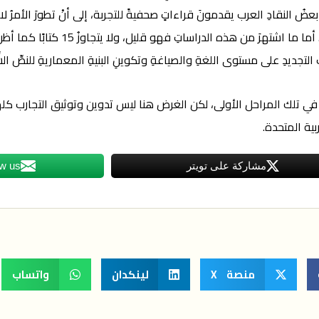
بعضُ النقادِ العرب يقدمونَ قراءاتٍ صحفيةً للتجربة، إلى أنْ تطورَ الأمرُ لاح
في الأغلب تميلُ إلى الجانبِ الأكاديميّ
التجديدِ على مستوى اللغةِ والصياغةِ وتكوينِ البنيةِ المعماريةِ للنصِّ ال
 في تلك المراحل الأولى، لكن الغرض هنا ليس تدوين وتوثيق التجارب ك
ية المتحدة.
مشاركة على تويتر
ow us
منصة X
لينكدان
واتساب