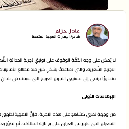
عادل خزام
شاعر/ الإمارات العربية المتحدة
لا يُمكن على وجه الدِّقَّةِ الوقوف على توثيقِ تجربةِ الحداثةِ الشّ
التجربةِ الشِّعرية، والتي تصاعدتْ بشكلٍ كبيرٍ منذ مطالعِ الثمانيني
متجاوزًا يرتقي إلى مستوى التجربةِ العربيةِ التي سبقته في بلدانِ 
الإرهاصات الأولى
من وجهةِ نظري كشاهدٍ على هذه التجربة، فإنَّ التمهيدَ لظهورِ قصيدة
التفعيلةِ الذي ظهرَ في العراقِ على يدِ نازك الملائكة، ثم تطوَّرَ بعم