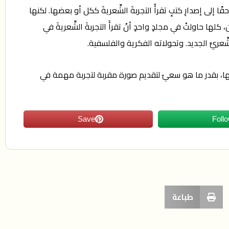
قًا إلى إصدارِ كتبٍ تقرأُ التجربةَ الشِّعريةَ ككل أو بعضها. لكنها
ِ لغرضِ الدراسةِ الجامعية. أما ما اشتهرَ من هذه الدراساتِ فهو قليل، ولا يتجاوزُ 15 كتابًا كما أظن، كلها حاولتْ في مجلدٍ واحدٍ أنْ تقرأَ التجربةَ الشِّعريةَ في
شِّعريِّ الجديد. وتحولاته الفكرية والفلسفية.
لها، بقدر ما هو سعيٌ لتقديم صورة مقربة لتجربة مهمة في
Save
Foll
طباعة