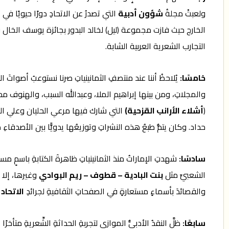
ولعبتْ مجلةُ
شؤون أدبية
التي تصدرُ عن الاتحادِ دورًا حيويًا ف
التجارب الشعرية العربية الشابة.
خامسًا
:
يُلاحظُ أننا عند منتصفِ الثمانينياتِ صرنا نستوعبُ أصواتَ ا
والمجلاتِ، ومن بينها إبراهيم الملا، وعبدالله السبب، والهنوف مح
(
أشلاء الأرانب القزحية)
التي شارك فيها مرعي الحليان وعلي الع
حداد. وكان يتمُّ طبعُ هذه النشراتِ وتوزيعُها يدويًّا بين الأصدقاءِ
سادسًا
:
شهدتِ الإماراتُ منذ الثمانينياتِ ظاهرةَ الكتابةِ باسمٍ م
الشعبيِّ مثل
بنت البادية – قطوف – ريم البوادي
وغيرها، إلا 
والقصائدَ بأسماءٍ مستعارةٍ في الصفحاتِ الثقافيةِ لجرائدِ
الاتحاد
سابعًا
:
ظلَّ النقدُ الأدبيُّ الموازي لتجربةِ الحداثةِ الشِّعريةِ متأ