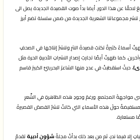
اجعَ لاحقًا عن هذا الدور. أيضا بدأ صوت القصيدة الجديدة يصل الى
ور النشر العربية المعروفة في لبنان ومصر تنشر مجموعاتنا الشعرية الجديدة من ضمن سلسلة تضم أبرز
رتْ أسماءٌ كثيرةٌ تكتبُ قصيدةَ النثرِ وتنشرُ إنتاجَها في الصحفِ
. كما ظهرتْ أيضًا تجاربُ إصدارِ النشراتِ الأدبيةِ الحرة مثل
ى)
، حيثُ استقطبتْ في عددٍ منها الشاعرَ البحرينيَّ الكبيرَ قاسم
تخشى مواجهةَ المجتمع. ورغمَ وجودِ هذه الظاهرةِ في الشِّعرِ
ٌ مستفيضةٌ حولَ هذه الأسماءِ التي كانتْ تنشرُ القصصَ القصيرةَ
ضًا مستعارة.
نياتِ إلا فيما ندر، ثم من بعد ذلك بدأتْ مجلةُ
شؤون أدبية
تقدمُ