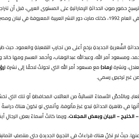
ي ترسيخِ حضورِ صوتِ الحداثةِ الإماراتيةِ على المستوى العربي، قبل أن تتر
الخارج حيث فازت مجموعة (ليل) لخالد البدور بجائزة يوسف الخال في العام 1992، كذلك صارت د
لحداثةِ الشِّعريةِ الجديدةِ بزخمٍ أعلى من تجاربِ التفعيلةِ والعمود. حيث ظه
مد، ومسعود أمر الله، وعبدالله عبدالوهاب، وأحمد العسم ومها خالد وآخرين
ندل، ونشرة (
رماد)
مع مسعود أمر الله التي تحولتْ لاحقًا إلى نشرة (
رؤ
 من غيرِ ترخيصٍ رسمي.
ستعار، وبالأخصِّ الأسماءُ النسائيةُ من العائلاتِ المحافظةِ أو تلك التي 
أنها في ظاهرةِ الحداثةِ تبدو غيرَ مألوفة. وأتمنى لو تكونَ هناكَ دراسة
 – الخليج – البيان وبعض المجلات
، وربما كانتْ أسماءُ بعضِ الرجالِ أي
خرًا عنها. حيثُ لم تكنْ هناك قراءاتٌ في التجربةِ الجديدةِ حتى منتصفِ الثماني