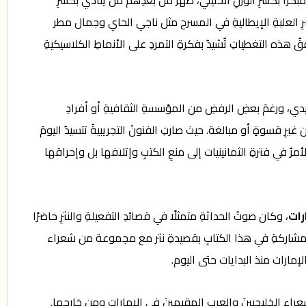
بكرًا بكسرِ الوزنِ الخليلي، ظهرَ من بعدِهم من ينادي بكسرِ
كسرِ العلبةِ الإيطاليةِ في المسرح مثل ناجي الحاي وجمال مطر
هذه التغطياتِ تُشيدُ بفكرةِ التمردِ على الأنماطِ الكلاسيكيةِ
ليدي، ورغمَ بعضِ الرفضِ من المؤسسةِ الثقافيةِ أو أفرادِ
غيرِ قسوةٍ أو مبالغة. حيث صارتِ الفنونُ التجريبيةُ تتسيدُ اليومَ
مرُ في فترةِ الثمانينيات إلى منعِ الكتبِ وإتلافها بل وإحراقها
رات
، وكان صوتُ الحداثةِ متمثلًا في قصائدِ التفعيلةِ والنثرِ حاضرًا
ت. وقد تشرفتُ بالمشاركةِ في هذا الكتابِ بقصيدةِ نثر مع مجموعة من شعراء
مارات منذ البدايات حتى اليوم.
الشعراءِ الخليجيينَ والعربِ المقيمينَ في الإمارات ومن خارجها.