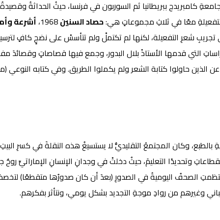
جامعةِ كامبريدج ببريطانيا ثم السوربون في فرنسا، حيثُ الحداثةُ وقصيدةُ
لتفعيلةِ معًا في ثلاثِ مجموعاتٍ هي:
حصاد السنين
1968،
أشرعة وأم
تجريبِ شعرِ التفعيلة، لكنها لم تكتملْ ولم تتأسسْ على نضجٍ كافٍ لترسيخها
ساتِ التي قدمها الأستاذُ بلال البدور، وجمع فيها قصاصاتٍ وقصائدَ مفرد
ةِ بالطبع، وكان المجتمعُ التقليديُّ لا يستسيغُ هذه النقلةَ في كسرِ البيتِ
جميعَ القطاعاتِ وتحديدًا التعليمَ، حيثُ دخلتْ في وجدانِ الإنسانِ الإماراتيِّ 
 انتظمتِ الصحفُ اليوميةُ في الصدورِ (بعدَ أن كان صدورُها متقطعًا) لتخصصَ
ني وغيرهم من روادِ موجةِ التجديد بشكل يومي، ونتأثر بفكرهم.