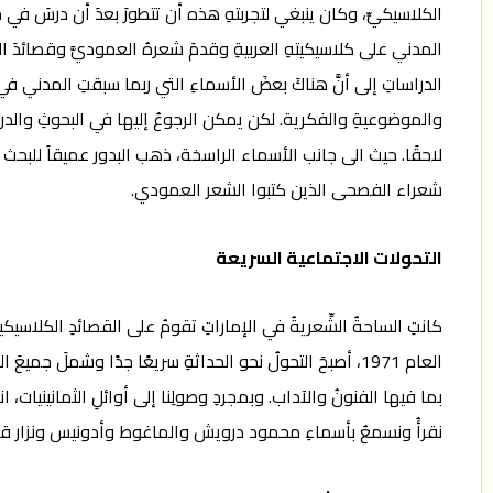
الكلاسيكيِّ، وكان ينبغي لتجربتهِ هذه أن تتطورَ بعدَ أن درسَ في 
المدني على كلاسيكيتهِ العربيةِ وقدمَ شعرهُ العموديَّ وقصائدَ ا
الدراساتِ إلى أنَّ هناكَ بعضَ الأسماءِ التي ربما سبقتِ المدني في 
والموضوعيةِ والفكرية. لكن يمكن الرجوعُ إليها في البحوثِ والدرا
شعراء الفصحى الذين كتبوا الشعر العمودي.
التحولات الاجتماعية السريعة
كانتِ الساحةُ الشِّعريةُ في الإماراتِ تقومُ على القصائدِ الكلاسيكي
العام 1971، أصبحَ التحولُ نحو الحداثةِ سريعًا جدًا وشملَ 
بما فيها الفنونُ والآداب. وبمجردِ وصولِنا إلى أوائلِ الثمانينيات،
نقرأُ ونسمعُ بأسماءِ محمود درويش والماغوط وأدونيس ونزار قبا