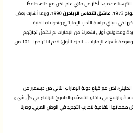
 النثرِ هناك عمرها أكثرُ من مئتي عام. لكن مع ذلك، حافظَ
واج
1973،
عاشق لأنفاس الرياحين
1990. وربما أشارت بعضُ
 في سياقِ دراسةِ الأدبِ الإماراتيِّ وتحولاتهِ الفنيةِ
ةً ومحاولاتٍ أولى لشعراءَ من الإمارات لم تكتملْ تجاربُهم
لاحقًا. حيث الى جانب الأسماء الراسخة، ذهب البدور عميقاً للبحث عن الذين حاولوا كتابة الشعر ولم يكملوا الطريق. وفي كتابه النوعي (موسوعة شعراء الإمارات – الجزء الأول) قدم لنا تراجم لـ 101 من
 الخليليِّ، لكن مع قيامِ دولةِ الإماراتِ الثاني من ديسمبر من
روحٌ جديدةٌ وارتفعَ في داخلهِ الشغفُ والطموحُ للارتقاءِ في كلِّ شيءٍ
 صفحاتِها الثقافيةِ لتجاربِ التجديدِ في الوطنِ العربي. وصرنا