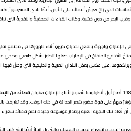
لي، حيث امتدتْ (روحُ الحداثة) إلى الفنونِ البصريةِ، وكما نادى الشعراءُ م
 الثمانينيات الذي راحَ يعرضُ أعمالَه على الأرض. أيضًا نادى المسرحيونَ ب
قرب البحرِ من دون خشبة. وكانتِ القراءاتُ الصحفيةُ والنقديةُ التي ترافقُ 
 في الإماراتِ واجهتْ بالفعلِ تحدياتٍ كبيرةٍ أثناءَ ظهورِها في مجتمعٍ تق
مناخَ الثقافيَّ المنفتحَ في الإماراتِ جعلها تتطورُ بشكلٍ طبيعيٍّ وصحيٍّ من 
 ويراكموها. على عكسِ بعضِ البلدانِ العربيةِ والخليجيةِ التي وصلَ فيها الأ
قصائد من الإما
 يمثلُ نحو 50% من محتواه، وهذا مؤشرٌ مهمٌّ على قوةِ حضورِ شعرِ الحداثةِ في ذلك الوق
 أن تُعاد تلك التجربة الغنية بإصدار موسوعة جديدة تضم قصائد شعراء الإ
يةِ الجديدةِ لشعراءِ قصيدةِ التفعيلةِ والنثر، بل انحازَ أيضًا لنشرِ كتبِ 