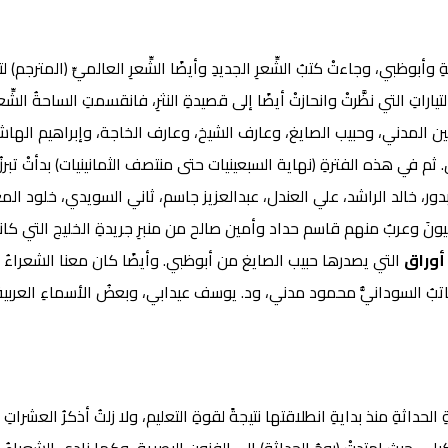
وأبوظبي، وجاءتْ كتبُ الشِّعرِ الجديدِ وأيضًا الشِّعرِ العالميِّ (المترجم) لت
تياراتِ التي نظَّرتْ وانحازتْ أيضًا إلى قصيدةِ النثرِ، فانقسمتِ الساحةُ الشِّ
مد أمين المدني، وحبيب الصايغ، وعارف الشيخ، وعارف الخاجة، وإبراهيم
م في هذه الفترةِ (نهاية السبعينيات حتى منتصف الثمانينيات) بدأتْ تبرزُ أ
ور، خالد الراشد، علي العندل، عبدالعزيز جاسم، ثاني السويدي، خلود ال
جيونَ وعربٌ منهم قاسم حداد وأمين صالح من منبرِ جريدةِ الخليج التي كا
أوراق
التي يصدرها حبيب الصايغ من أبوظبي. وأيضًا كان معنا الشعراء
تبُ السودانيُّ محمود مدني، ود. يوسف عيدابي، وبعضُ الأسماءِ العربيةِ
ةِ الحداثةِ منذ بدايةِ انطلاقتها نتيجةً لقوةِ التعليم، ولا زلتُ أذكرُ العشر