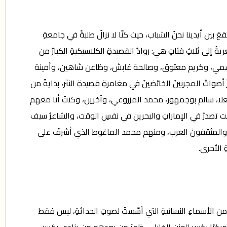
قعَ بين أيدينا نحنُ الشباب، حيث كنّا لا نزالُ طلبةً في جامعةِ
عريةُ إلى ثلاثِ فئاتٍ هي: روادُ القصيدةِ الكلاسيكيةِ الكبارُ من
 الهاشمي، وكريم معتوق، وصالحة غابش، وظاعن شاهين، وأمينة
صواتُ المجربينَ الخائضينَ في مغامرةِ قصيدةِ النثر، بدايةً من
معلا، سالم بوجمهور، محمد المزروعي، وآخرين، وكنتُ أنا معهم
نت تصدرُ في الإماراتِ والبحرين في نفسِ الوقت، والشاعرُ سيف
ُ والمثقفونَ العرب، ومنهم محمد الماغوط الذي أشرفَ على
 الأخرى.
اتِ من الأسماءِ النسائيةِ التي أسَّستْ لصوتِ الحداثةِ، ليس فقط