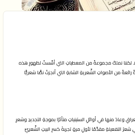
أولًا. لكننا نملكُ مجموعةً من المعطياتِ التي أسَّستْ لظهورِ هذه
عةً من الأصواتِ الشِّعريةِ الشابةِ التي أنجزتْ نصًّا شعريًّا
ِ وعادَ منها في أوائلِ الستينياتِ متأثرًا بموجةِ التجديدِ وشعرِ
َ التفعيلةِ مقدِّمًا لأولِ مرةٍ تجربةَ كسرِ البيتِ الشِّعريِّ