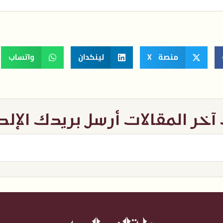
منصة X
لينكدان
واتساب
خر المقالات أرسل بريدك الإل