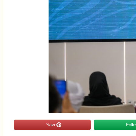
Save
Foll