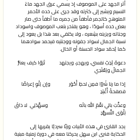
أثر الجهد على الموصوف إذ يسمي عرق الجهد ماءَ
النسيم ويشير إلى كثرته وقد جرى على خده الأحمر
المتوهج كالجمر فأطفأ من جمره ما أطفأ حتى صار
بعض خده أسودًا ، وهو يفتخر بتعب الموصوف واسوداد
وجناته ويزينه بشِعره ، ولا يكتفي بعد هذا بل يعود إلى
نسبة الجمال لسواد جفونه ووجنتيه فيحمد سوادهما
كما يُحمَد سواد الحسنة أو الخال.
دعوهُ يُذِبْ نفسي، ويهجر، ويجتهد تَرَوْا كيف يعتزُّ
الجمالُ ويَعْتَدِي
إذا ما رنا شَزرًا فمِن لحظِ أَحْوَر وإن يَلْوِ إعراضًا
فصفحةُ أَغْيَدِ
وعذَّبَ بالي نعَّمَ الله بالَه وسهَّدَنِي لا ذاقَ
بَلْوَى التَّسهُّدِ
يجد القارئ في هذه الأبيات وزنًا سرديًا يقربها إلى
الحكاية فنرى ابن سهل يحركنا معه في دورة زمنية مبنية