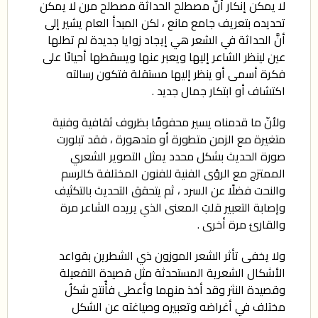
لا يمكن إنكار أنَّ مصطلح الحداثة مصطلح مرن لا يمكن
تحديده بتعريف جامع مانع ، لكن المبدأ العام يشير إلى
أنَّ الحداثة في الشعر هي إيجاد زوايا جديدة لم تطلها
عين لينظر الشاعر إليها ويعبر عنها ويسقطها أحيانًا على
فكرة أسمى أو ينظر إليها مستقلة فتكون رسالته
اكتشاف أو ابتكار جمال جديد .
ولأنّ ما قدمناه يسير محفوفًا بظروف ثقافية وفنية
متغيرة مع الزمن متطورة أو متدهورة ، فقد تبلورت
صورة الحديث بشكل محدد يمثل التصوير الشعري
الممتزج مع الرؤى الفنية للفنون المختلفة كالرسم
والنحت فضلًا عن السرد ، ثم يتحقق التحديث بالتكثيف
وإصابة التعبير قلبَ المعنى الذي يريده الشاعر مرة
والقارئ مرة أخرى .
ولا يخفى تأثر الشعر الموزون ذي الشطرين بقواعد
الأشكال الشعرية المستحدثة مثل قصيدة التفعيلة
وقصيدة النثر وقد أخذ منهما وأعطى فأُنتج شكلٌ
مختلف في أغراضه وتعبيره وصياغته عن الشكل