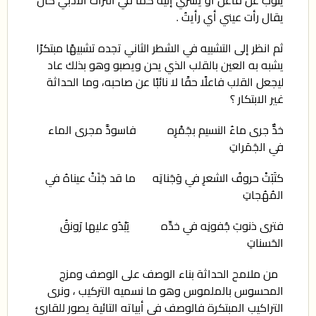
يقال رأت عيني أي رأيتُ .
ثم انظر إلى التشبيه في الشطر الثاني تجده تشبيهًا مبتكرًا
يشبه به العين بالقلب الذي يحن ويصبو وهو بذلك عاد
ليجعل القلب فاعلًا حقًا لا نائبًا عن صاحبه، وما الحداثة
غير الابتكار ؟
خدٌّ جرى ماءُ النسيم بجَمْرِه فاسودَّ مجرى الماء
في الجَمَراتِ
كتَبَتْ حروفُ الشعرِ في وَجَناتِه ما قد جَنَتْ عيناهُ في
المُهُجاتِ
فترى ذنوبَ جُفونِه في خدِّه يَبْدُو عليها رَونقُ
الحَسناتِ
من ملامح الحداثة بناء الوصف على الوصف ومزج
المحسوس بالملموس وهو ما نسميه التركيب ، ونرى
التراكيب المبتكرة فالوصف في أبياته التائية يصور للقارئ