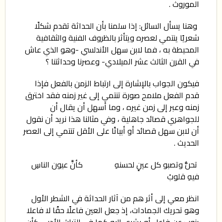
الموروث .
وهنا يسأل السائل: إذا سلمنا بأن الحداثة تقدم شكلًا
شعريًا ينتمي لعصره ويتأثر بالظروف الفنية والثقافية
المحيطة به ، فما لابن سهل الأندلسي -وهو الذي عاش
في القرن الثالث عشر الميلادي- وعصرنا وحداثتنا ؟
فيكون الجواب بالإشارة إلى ارتباط الزمن بالفعل فإذا
قدم الفعل ملامح صورة تنتمي إلى غير زمنه فقد اخترق
زمنه وعبر إلى زمن غيره ، وما أسهل أن يقال أن
للجواهري قصائد جاهلية ، وفي مثالنا هذا نريد أن نقول
أن لابن سهل قصائد أو أبياتًا على الأقل تنتمي إلى العصر
الحديث .
تحنُّ وتصبو كل عينٍ لحسنهِ كأنَّ عيون الناسِ
فيهِ قلوبُ
انظر معي إلى أثر هم من آثار الحداثة في الشطر الأول
وهو تحريك الجمادات، إذ جعل العين فاعلًا حقًا لا فاعلا
ينوب عن فاعل أو يشري إليه كما في التراث الأدبي كأن