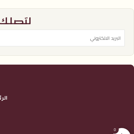
لتصلك آ
الر
0