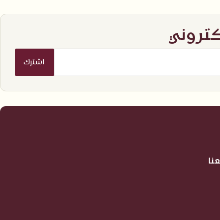
كتروني
نا