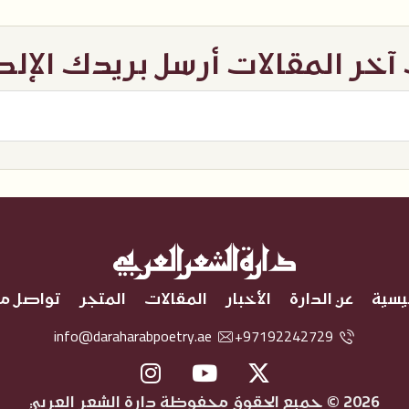
خر المقالات أرسل بريدك الإل
ئيسية
عن الدارة
الأخبار
المقالات
المتجر
تواصل مع
info@daraharabpoetry.ae
97192242729+
2026 © جميع الحقوق محفوظة دارة الشعر العربي