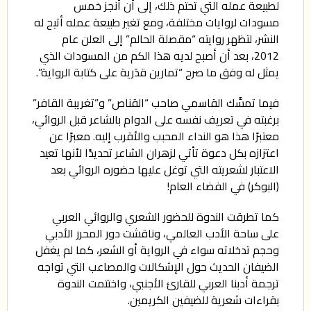
لطبيعة عمله التي تحتم ذلك، إلى أن أنجز خمس
مسودات لروايات مختلفة، ومع تغير طبيعة عمله أتيح له
النشر، لتظهر روايته “مقصلة الحالم” إلى العلن عام
2012، بعد أن أصبح لديه هذا الكم من المسودات الذي
يمثل له وفق ما صرح “تمارين قدَرية على كتابة الرواية”.
فيما تمسَّك القاسمي صاحب “القناص” و”تغريبة القافر”
برغبته في تعريف نفسه على الدوام بالشاعر قبل الروائي،
معتبرًا هذا هو النداء المحبب والأقرب إليه. معبرًا عن
اعتزازه بكل دعوة تأتي لزهران الشاعر تحديدًا لأنها تعيد
الاعتبار لشعريته التي توغل عليها حضوره الروائي بعد
(البوكر) في الفضاء العام!
كما تطرقت الندوة للحضور الشعري والروائي العربي
على ساحة الأدب العالمي، وناقشت دور المحرر الأدبي
وحجم تدخلاته سواء في الرواية أو الشعر، كما لم يغفل
الضيفان الحديث حول الإشكالات والمصاعب التي تواجه
ترجمة أدبنا العربي للقارئ الأجنبي، واختتمت الندوة
بقراءات شعرية للضيفين الكريمين.