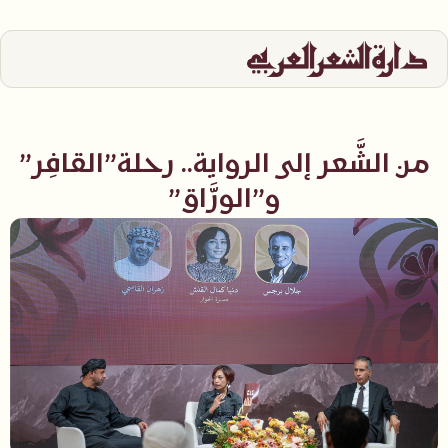
من الشَّعر إلى الرواية.. رحلة”القافِر”
و”الورَّاق”