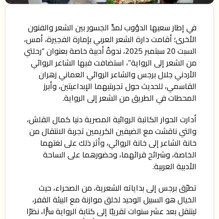
في إطار سعيها الدؤوب لمدِّ الجسور بين الشعر والفنون
الأخرى؛ أقامت دارة الشعر العربي بإمارة الفجيرة، أمس،
السبت 20 سبتمبر 2025، ندوةً أدبية خاصة بعنوان “رحلتي
من الشعر إلى الرواية”، استضافت فيها الشاعر الروائي
الأردني جلال برجس والشاعر الروائي العماني زهران
القاسمي، للحديث حول تجربتيهما الإبداعيتين، وأبرز
المحطات في الطريق من الشعر إلى الرواية.
أدارت الحوار الكاتبة الروائية المصرية دنيا كمال القلش،
والتي ناقشت مع الضيفين الكريمين تجربة الانتقال من
خانة الشاعر إلى خانة الروائي، وأثر ذلك على لغتهما
الخاصة، وشرائح قرائهما، وحضورهما على الساحة
الأدبية العربية.
تطرّق برجس إلى بداياته الشعرية، من الصحراء، حيث
الخيال هو السبيل الوحيد لخلق موازنة مع البيئة القفر،
لينتقل بعد عشر سنوات تقريبًا إلى كتابة الرواية سرًّا، نظرًا