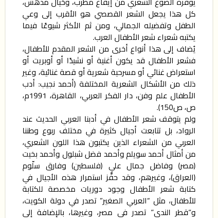
يوفره الصوغ الشعري من إيقاع مطرب، وخيال مدهش،
كل هذا يجعل الشعر القصصي هو الأقرب إلى وعي
الطفل وتفضيله الجمالي، ومن ثم الأكثر شيوعًا فيما
يكتبه شعراء شعر الأطفال العرب.
يُضاف إلى هذا أنواع أخرى من الشعر المقدم للأطفال،
فشعر الأطفال قد يكون أغنية أو نشيدًا أو أوبريت أو
استعراض غنائي أو مسرحية شعرية أو قصة غنائية، وغير
ذلك من الأشكال الشعرية المختلفة (أحمد نجيب: أدب
الأطفال علم وفن، دار الفكر العربي، القاهرة، 1991م،
ص، ص150).
ولم يتوقف شعر الأطفال في أدبنا العربي الحديث عند
الرواد، بل تتابعت أجيال كثيرة في مختلف ربوع وطننا
العربي من الشعراء الذين يكتبون هذا اللون الشعري،
من أمثال أحمد سويلم وأحمد فضل شبلول وأحمد بخيت
(مصر) وفاضل جمال علي (فلسطين) وفارق سلّوم
(العراق)، وغيرهم، وقد حفَّز استمرار هذه الأجيال في
كتابة شعر الأطفال وجود دوريات مخصصة للكتابة
للأطفال، مثل “العربي الصغير” تصدر في دولة الكويت،
و”قطر الندى” تصدر في مصر، وغيرها، بالإضافة إلى