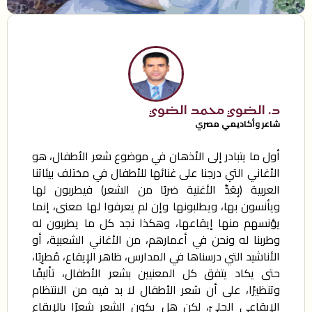
د. الضوي محمد الضوي
شاعر وأكاديمي مصري
أول ما يتبادر إلى الأذهان في موضوع شعر الأطفال، هو
الأغاني التي درجنا على غنائها للأطفال في مختلف بيئاتنا
العربية (بِعَدِّ الأغنية ضربًا من الشعر) فيطربون لها
ويأنسون بها، ويطلبونها وإن لم يعرفوا لها معنى، إنما
يؤنسهم منها إيقاعها، وهكذا نجد كل ما يطربون له
وطربنا له ونحن في أعمارهم، من الأغاني الشعبية، أو
الأناشيد التي درسناها في المدارس، ظاهر الإيقاع، مُطرِبًا،
حتى يكاد يتفق كل المعنيين بشعر الأطفال، تأليفًا
وتنظيرًا، على أن شعر الأطفال لا بد فيه من الانتظام
الإيقاعي الجليّ، لكن هل يكون الشعر شعرًا بالإيقاع