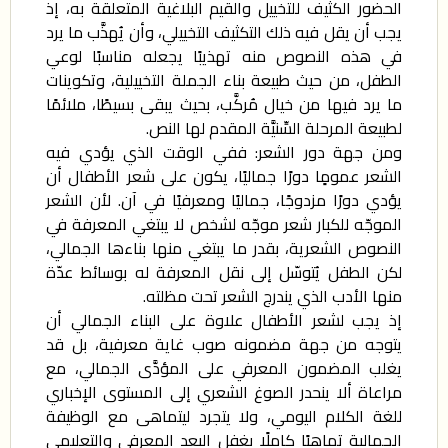
الحضور الكثيف للتخييل والقيم البلاغية المتعلقة به، إذ
يجب أن يقل فيه ذلك التكثيف التخييلي، وأن يُهذَّب ما يرد
في هذه النصوص منه تهذيبًا يجعله مناسبًا لوعي
الطفل، من حيث طبيعة بناء الجملة التخييلية، وتكوينات
ما يرد فيها من خيال مُركَّب، بحيث يبقى بسيطًا، ملائمًا
لطبيعة المرحلة السِّنيَّة المقدم لها النص.
ومن جهة دور الشعر: ففي الوقت الذي يؤدي فيه
الشعر عمومٍا دورًا جماليًا، يكون على شعر الأطفال أن
يؤدي دورًا مزدوجًا، جماليًا ومعرفيًا في آن. لأن الشعر
الموجّه للكبار شعر موجّه لشخص لا يبتغي المعرفة في
النصوص الشعرية، بقدر ما يبتغي منها بناءها الجمالي،
لكن الطفل يُتوسّل إلى نقل المعرفة له بوسائط عدّة
منها الأدب الذي يندرج الشعر تحت مظلته.
إذ يجب لشعر الأطفال علاوة على البناء الجمالي أن
يتوجه من جهة مضمونه صوب غاية معرفية، بل قد
يغلب المضمون المعرفي على المؤدَّى الجمالي، مع
مراعاة ألا ينحدر الصوغ الشعري إلى المستوى الإخباري
للغة الكلام اليومي، ولا يتجرد ليتماهى مع الوظيفة
الجمالية تماهيًا كاملًا يغفل البعد المعرفي والتعليمي