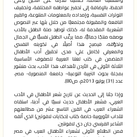
الحفظ، بالإضافة إلى تحفيز عواطفه المختلفة، وتخفيف
التوترات النفسية، وإمداده بالمعلومات المتنوعة، والقيم
النافعة والمقبولة مجتمعيًا من خلال بثها عبر النصوص
الشعرية المقدمة له، كذلك توطيد صلة الطفل بالأدب
بوصفه منتجًا جماليًّا، مما يرغِّب الطفل نفسيًّا في الجمال
وتذوُّقه، فيصبح هذا أصيلًا في تكوينه النفسي
والمعرفي (كامل علي: مدى تحقيق أدب الأطفال
المتضمن في كتب لغتنا العربية للصفوف الأساسية
الثلاثة الأولى في الأردن لأهداف هذا الأدب، بحث منشور
بمجلة بحوث التربية النوعية- جامعة المنصورة- مصر،
عدد (31) يوليو 2013م، ص80).
وإذا جئنا إلى الحديث عن تاريخ شعر الأطفال في الأدب
العربي، فشعر الأطفال حديث نسبيًا في أدبنا، استقاه
الشعراء العرب في القرن التاسع عشر من مطالعتهم
للآداب الأوروبية خاصة كتاب (حكايات لافوتين) الذي ألفه
الشاعر الفرنسي جان دي لافونتين.
فمن الطلائع الأولى لشعراء الأطفال العرب في مصر