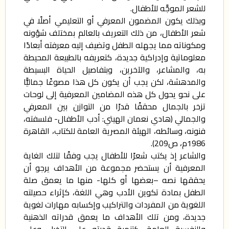
للشعر الموجَّه للأطفال.
وبذلك يكون المضمون المعرفي أو التعليمي أصلًا في
شعر الأطفال، من ذلك التعريف بالعالم بمختلف شؤونه
ومكوناته مما يجهله الطفل وتضيف إليه معرفته أبعادًا
معلوماتية وإدراكية جديدة، كتعريفه بالطبيعة المحيطة
به، والمشاعر، والآخرين، وبتفاصيل الحياة البسيطة
والمدهشة، لكن يجب أن يكون كل هذا مصوغًا جماليًّا
على نحو يحول كل هذه المضامين المعرفية إلى لوحات
تزخر بالجمال محققًا قدرًا من التوازن بين المعرفي
والجمالي (هادي نعمان الهيتي: أدب الأطفال- فلسفته،
فنونه، وسائطه، الهيئة المصرية العامة للكتاب، القاهرة
1986م، ص209).
والشاعر إذ يكتب شعرًا للأطفال يجب وفقًا لتلك الغاية
المعرفية أن يستحضر مجموعة من الأهداف يرجو أن
يحققها نصه –بعضها أو كلها- منها ما يعمق صلة
الطفل بمادة تكوين الأدب وهي اللغة، كإثراء حصيلته
اللغوية من المفردات والتراكيب وإكسابه مهارات لغوية
جديدة، ومن تلك الأهداف ما يعمق قدراته الذهنية
والنفسية العامة، كتنمية قدرته على التخيل وعلى