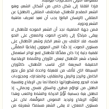
فإذا انتقلنا إلى شكل خاص من أشكال الشعر، وهو
الشعر المقدم للأطفال، فباختلاف المتلقي (الطفل) عن
المتلقي (الإنسان البالغ) يجب أن نعيد تعريف ماهية
الشعر ودوره.
فمن جهة الماهية: نجد أن الشعر الموجه للأطفال لا
ييبقى مرتكزًا إلى رافديّ الصوت والمعنى على النحو
نفسه، فلا اختلاف بين شعر الكبار وشعر الأطفال على
مستوى الصوت، إذ حبَّذا النص الموزون إيقاعيًا المقفَّى
تقفية جلية إذا كان مقدَّمًا للأطفال (مع تواتر استعمال
شعراء شعر الأطفال لبعض الأوزان والأنماط الإيقاعية
الخفيفة السريعة التي تناسب الأطفال، كالأوزان
البسيطة التي تتألف من تفعيلة واحدة تتكرر مثل بحور
الكامل والرجز والرمل والمتقارب والمتدارك، ومجزوءات
هذه البحور ومشطوراتها خاصة) لما بين الإيقاع ونفسية
الطفل من تواؤم فطري واتساق نفسي وجمالي، إذ
للطفل بنية جسمية تُؤْثِرُ الحركة والنشاط واللعب وهذا
يُعَزِّزُه الإيقاع وترديد النصوص الموقَّعة، لكن على
مستوى المعنى: لا يبقى الشعر مستمدًا شعريته من