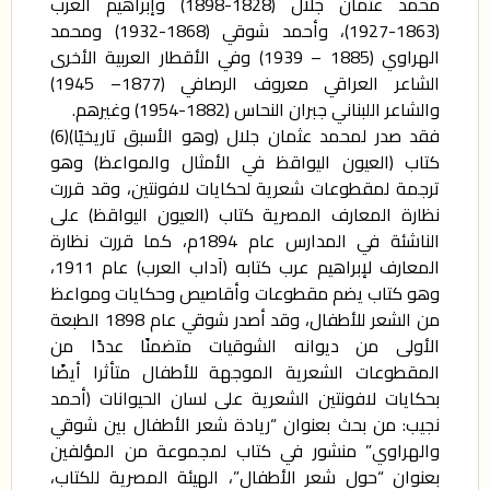
محمد عثمان جلال (1828-1898) وإبراهيم العرب
(1863-1927)، وأحمد شوقي (1868-1932) ومحمد
الهراوي (1885 – 1939) وفي الأقطار العربية الأخرى
الشاعر العراقي معروف الرصافي (1877– 1945)
والشاعر اللبناني جبران النحاس (1882-1954) وغيرهم.
فقد صدر لمحمد عثمان جلال (وهو الأسبق تاريخيًا)(6)
كتاب (العيون اليواقظ في الأمثال والمواعظ) وهو
ترجمة لمقطوعات شعرية لحكايات لافونتين، وقد قررت
نظارة المعارف المصرية كتاب (العيون اليواقظ) على
الناشئة في المدارس عام 1894م، كما قررت نظارة
المعارف لإبراهيم عرب كتابه (آداب العرب) عام 1911،
وهو كتاب يضم مقطوعات وأقاصيص وحكايات ومواعظ
من الشعر للأطفال، وقد أصدر شوقي عام 1898 الطبعة
الأولى من ديوانه الشوقيات متضمنًا عددًا من
المقطوعات الشعرية الموجهة للأطفال متأثرا أيضًا
بحكايات لافونتين الشعرية على لسان الحيوانات (أحمد
نجيب: من بحث بعنوان “ريادة شعر الأطفال بين شوقي
والهراوي” منشور في كتاب لمجموعة من المؤلفين
بعنوان “حول شعر الأطفال”، الهيئة المصرية للكتاب،