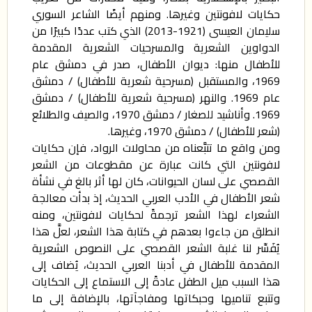
حكايات لافونتين وغيرها. ومنهم أيضًا الشاعر السوري
سليمان العيسى (1921-2013) الذي كتب عددًا كبيرًا من
الدواوين الشعرية والمسرحيات الشعرية المقدمة
للأطفال منها: ديوان الأطفال، صدر في دمشق عام
1969، والمستقبل (مسرحية شعرية للأطفال) / دمشق
عام 1969. والنهر (مسرحية شعرية للأطفال) / دمشق
1969. وأناشيد للصغار / دمشق 1970، والصيف والطلائع
(شعر للأطفال) / دمشق 1970، وغيرها.
ومن واقع ما تتبَّعناه من محاولات الرواد، فإن حكايات
لافونتين التي كانت عبارة عن مقطوعات من الشعر
القصصي على لسان الحيوانات، كان لها أثر بالغ في نشأة
شعر الأطفال في الأدب العربي الحديث، إذ بدأت معالجة
الشعراء لهذا الشعر ترجمةً لحكايات لافونتين، ومنه
انطلق من جاءوا بعدهم في كتابة هذا الشعر، لعلَّ هذا
يُفَسِّر لنا غلبة الشعر القصصي على النصوص الشعرية
المقدمة للأطفال في أدبنا العربي الحديث، يُضاف إلى
هذا السبب ميل الطفل عادةً إلى الاستماع إلى الحكايات
وتتبع تناميها وحبكاتها ومفاجآتها، بالإضافة إلى ما