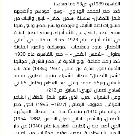
القاهرة 1989م، ص83 وما بعدها).
كما صدر لمحمد الهراوي –وهو أجودهم وأنضجهم
شعرًا للأطفال- سلسلة «سمير الطفل» للبنين والبنات من
منشورات لجنة التأليف والترجمة والنشر بمصر. والتي منها
سمير الطفل للبنين، في ثلاثة أجزاء، وسمير الطفل للبنات
في ثلاثة أجزاء، عام 1923. كذلك له كتاب في أغاني
الأطفال مزود بالعلامات الموسيقية والصور الملونة
بعنوان: «شمس الضحى» – صدر بالقاهرة عام 1938.
كما راحت جماعة أبولو الأدبية في مصر تنشر في مجلتها
الأدبية (التي صدرت بين عامي 1932 و1934) تحت باب
“شعر الأطفال” قصائد لشعراء منهم الصاوي محمد
شعلان وبركة محمد وعلي عبد العظيم وكامل كيلاني
(هادي نعمان الهيتي: السابق، ص212).
ومن الشعراء العرب الذين كتبوا شعرًا للأطفال الشاعر
العراقي معروف الرصافي (1877– 1945) الذي صدر
ديوانه عام 1910م متضمنًا عددًا من القصائد الموجَّهة
للأطفال، والشاعر اللبناني جبران النحاس (1882 -1954)
الذي أصدر ديوان (تطريب العندليب) عام (1940) عن دار
البصير بالإسكندرية بمصر، وفيه مختارات من تعريب