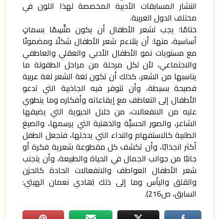
انتشار المسابقات الأدبية المخصصة لهذا اللون في
مختلف الدول العربية.
ختامًا؛ يجب لشعر الأطفال أن يكون متَّسِمًا بسماتٍ
أساسية، منها: أن يتلاءم شعر الأطفال شكلًا ومضمونًا
مع مستويات نمو الأطفال الأدبي والعقلي والعاطفي
والاجتماعي، لأن لكل مرحلة من مراحل الطفولة ما
يناسبها من الشعر، كذلك أن تكون لغة الشعر لغة عربية
فصيحة بسيطة، وأن تتوفر فيه الجاذبية التي تدعو
الأطفال إلى التعاطف مع إيقاعاته وأفكاره وما ينطوي
عليه من الانفعالات، من خلال الحيوية التي يضيفها
الشاعر، والصور الحسيَّة والذهنية التي يرسمها، والصيغ
الطلبية كالاستفهام والنداء التي يدخلها، فتجعل الطفل
أكثر انجذابًا، وأن تكشف كل مقطوعة شعرية فكرة أو
جانبًا من جوانب الجمال في الحياة والطبيعة، وأن يتجنب
شعر الأطفال العواطف والانفعالات الحادة كالحزن
والقلق واليأس وما إلى ذلك (هادي نعمان الهيتي:
السابق، ص216).