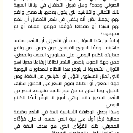
الصوتي وحده؟ وهل قبول الأطفال في بيئاتنا العربية
لتلك الأغاني والأناشيد التي يكون بعضها بلا معنى واضح
لهم، يجعلنا نظن أنه يكفي في شعر الأطفال أن ننظم
لهم نشيدًا أو مقطعًا مُوَقَّعًا فهموا معناه أو لم
يفهموه؟
إجابةً عن هذا السؤال يجب أن نشير إلى أن الشعر يستمد
ماهيته –وفقًا للبنيويّ الفرنسي جون كوين- من واقع
مغايرته للكلام اليومي، على مستويين: الصوت والمعنى،
فمن جهة الصوت يتضمن الشعر نظامًا إيقاعيًا معينًا (هو
الأوزان الشعرية) لا يتوفر هذا النظام للمحاورات اليومية
(التي تمثل المستوى الأوَّلي أو القياسي من اللغة)، ومن
جهة المعنى أو الدلالة يقوم الشعر على الحضور الكثيف
للتخييل، وما تعلق به من قيم بلاغية متنوعة، تحضر في
الشعر الحضور ذاته. وهي أمور لا تتوفَّر أيضًا للكلام
اليومي.
وهذا يجعل الوظيفة الأساسية للغة في الشعر وظيفة
جمالية تركِّز أولًا على بنية النص نفسه، لا على مُؤَدَّاه
المعرفي، ذلك المُؤَدَّى الذي هو هدف اللغة في
مستواها الأولي (المحاورات اليومية).