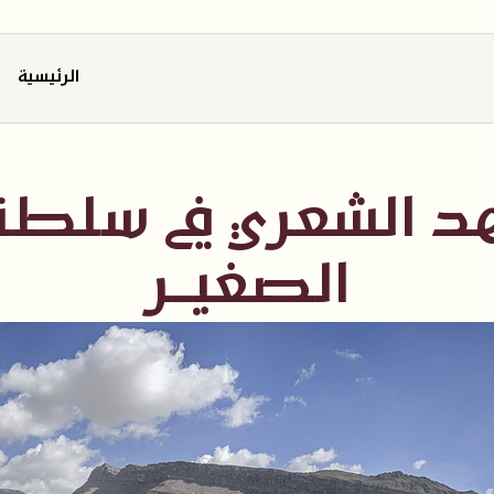
الرئيسية
د الشعري في سلطنة 
الصغيــر