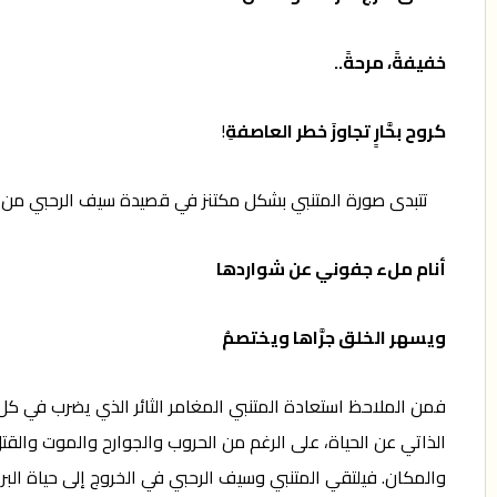
خفيفةً، مرحةً..
كروح بحَّارٍ تجاوزَ خطر العاصفةِ
!
تتبدى صورة المتنبي بشكل مكتنز في قصيدة سيف الرحبي من خلال
أنام ملء جفوني عن شواردها
ويسهر الخلق جرَّاها ويختصمُ
فمن الملاحظ استعادة المتنبي المغامر الثائر الذي يضرب في كل ف
الذاتي عن الحياة، على الرغم من الحروب والجوارح والموت والق
والمكان. فيلتقي المتنبي وسيف الرحبي في الخروج إلى حياة البر