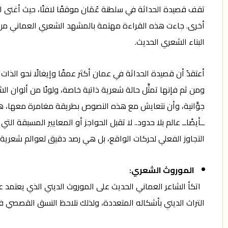
تقف قصيدة الحداثة في سلطنة عُمَان موقفًا لافتًا، حيث أغنى ال
أخرى. جاءت هذه القراءة مهتمة بالمشهد الشعري العماني من
البناء الشعري الحديث.
أعتقدُ أن قصيدة الحداثة في عمان أكثر عمقًا وإيغالًا نحو الذا
ومن ثم فإنها تمثِّل حالة شعرية ذاتية خاصة، ولونًا من ألوان ا
جوَّانية، وأن نتعايش مع هذه النصوص بطريقة مغامرة معها، هذه
ــأيضًاــ عالم بلا حدود.. لا تقبل الحواجز أو المعايير المسبقة ا
التجاوز الفعلي لحركات الواقع، بل هي رصد دقيق لعوالم شعرية 
الموروث الشعري:
اتكأ الشاعر العماني الحديث على الموروث الديني الذي يعتمد ع
التراث الديني بأشكاله المتعددة، ولذلك نلاحظ النسق القصص