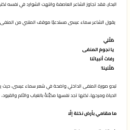
البحار، فقد تجاوز الشاعر العاصفة وانتهت الشوارد في نفسه لكنه
يقول الشاعر سماء عيسى مستدعيًا موقف المتنبي من المنفى ا
ظلِّلي
يا نجومَ المنفى
رفاتَ أنبيائنا
ظلِّلينا
!
تبدو صورة المنفى الداخلي واضحة في شعر سماء عيسى، حيث يمثل 
الحياة ومرحها، لكنها تجد نفسها مكبَّلةً بالغياب والألم والقيود
ما مقامي بأرض نخلة إلَّا