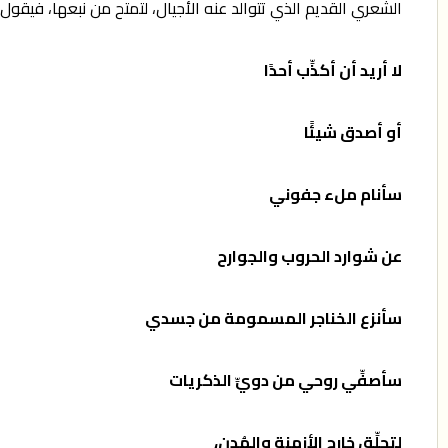
الشعري القديم الذي تتوالد عنه الأجيال، لتمتح من نبعها، فيقو
لا أريد أن أكذِّب أحدًا
أو أصدق شيئًا
سأنام ملء جفوني
عن شوارد الحروب والجوارح
سأنزع الخناجر المسمومة من جسدي
سأصفِّي روحي من دويِّ الذكريات
لتحلِّق خارج الأزمنة والمُدن،