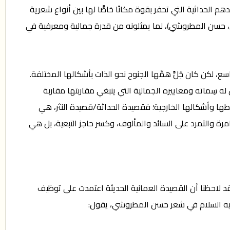
 الحداثية التي تحفر بقوة مكانًا خاصًّا لها بين أنواع شعرية
 حسن المطروشي)، لما يمثلونه من قدرة جمالية ومعرفية في
 لكن كان جُلُّ همِّها الجنوح نحو الذات بأشكالها المختلفة.
له سِماته ومعاييره الجمالية التي ينبغي مقاربتها مقاربة
طها وأشكالها الخارجية؛ فقصيدة الحداثة/قصيدة النثر، هي
مغامرة والتمرد على السائد والمألوف، وكسر حاجز التبعية، بل هي
د لاحظنا أن القصيدة العمانية الحديثة اعتمدت على توظيف
ليه السلام في شعر حسن المطروشي، يقول: