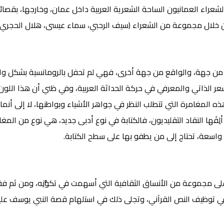
شعراء العمانيون الساحة الشعرية العربية داخل عمان، وخارجها، بقصائدهم
 خلال مجموعة من الشعراء (سيف الرحبي، سماء عيسى، هلال الحجري،
ت من جهة، والواقع من جهة أخرى، فهي لم تحفل بالرومانسية بشكل واسع،
لشعر الذاتي والمعرفي في حركة الحداثة العربية، وفي ظني أن هذا اللون 
 المغامرة التي تتطلب النظر في جواهر الأشياء وبواطنها، لا إلى أنما
لتي ألِفَها النقاد التقليديون، فالكتابة في نوع أدبى جديد، هي نوع من ال
واسعة، تحتاج إلى من يطفو بها على سطح الكتابة.
لى مجموعة من الأنساق الثقافية التي أسهمت في تكوُّنِه، ومن ثم فق
ي في توظيف النص القرآني، وتجلى ذلك في استلهام قصة النبي يوسف ع