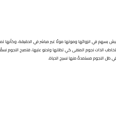
يش يسهم في انزوائها وموتها موتًا غير مباشر في الحقيقة، وكأنها تم
خاطب الذات نجوم المنفى كي تظللها وتحنو عليها، فتصبح النجوم نسقًا 
ي ظل النجوم مستمدةً منها نسيج الحياة.