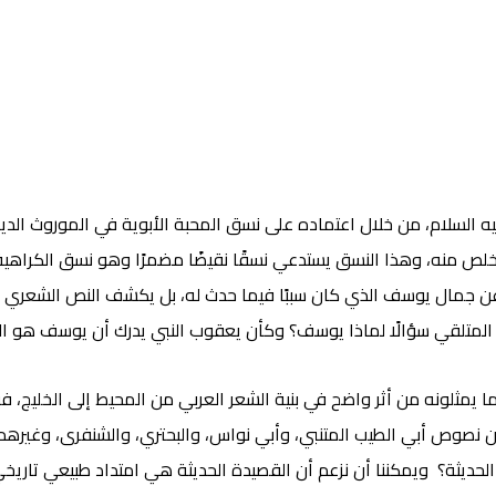
السلام، من خلال اعتماده على نسق المحبة الأبوية في الموروث الدين
تخلص منه، وهذا النسق يستدعي نسقًا نقيضًا مضمرًا وهو نسق الكراهية
عن جمال يوسف الذي كان سببًا فيما حدث له، بل يكشف النص الشعري عن
لمتلقي سؤالًا لماذا يوسف؟ وكأن يعقوب النبي يدرك أن يوسف هو النب
ا يمثلونه من أثر واضح في بنية الشعر العربي من المحيط إلى الخليج، ف
 نصوص أبي الطيب المتنبي، وأبي نواس، والبحتري، والشنفرى، وغيرهم م
لحديثة؟ ويمكننا أن نزعم أن القصيدة الحديثة هي امتداد طبيعي تاريخي