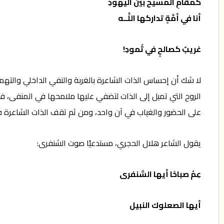
كمقامِ المسيح بين اليهودِ
أنا في أمَّةٍ تداركها اللَّــه
غريبٌ كصالحٍ في ثَمودِ!
لا شك أن إحساس الذات الشاعرة بالغربة والنفي الداخلي والتهم
الروح التي تميل إلى الذات لتضفي عليها ملامحها في المنفى، فت
على الحضور والغياب في آن واحد، ومن ثم تقف الذات الشاعرة ف
يقول الشاعر هلال الحجري، مستدعيًا صوت الشنفرى:
عِمْ صباحًا أيها الشنفرى
أيها الصعلوك النبيل