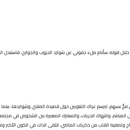
 قوله: سأنام ملء جفوني عن شوارد الحروب والجوارح، فاستبدل الشعر 
جٍّ بسهم، ليرسم عراك اللغويين حول قصيدة المتنبي وشواردها، بينما جا
تل المباشر، وانتهاك الحريات، والمعارك الصغيرة بين الشخوص في مجتمع
اح وتصفية القلب من ذكريات الماضي، لتلقى الذات في الكون الأكبر وتف