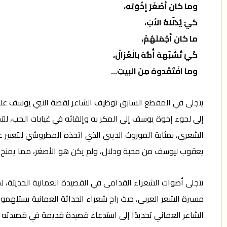
وما كان أصْغَرَ إخْوَتِهِ
،
كَيْ يُدَلِّلَهُ الأَبُ،
ما كان أَجْمَلَهُمْ،
كَيْ تُشَبِّهَهُ أُمُّهُ بالْغَزالْ
،
وما افْتَقَدوهُ مِنَ البيتِ…
يتجلى في المقطع السابق توظيف الشاعر لقصة النبي يوسف عليه 
إلى لجوء إخوة يوسف إلى المكر به وإلقائه في غيابات الجب، لل
الشعري، بمثابة الموروث الديني الذي اتخذه المطروشي للتعبير 
يعقوب ليوسف من محبة ودلال، ولم يكن هو الأصغر، مما يمنح ا
تتجلى أصوات الشعراء القدامى في القصيدة العمانية الحديثة، لم
مسيرة الشعر العربي، حيث راح شعراء الحداثة العمانية يستلهمون
الشاعر العماني تحديدًا إلى استدعاء قصيدة قديمة في قصيدته ا