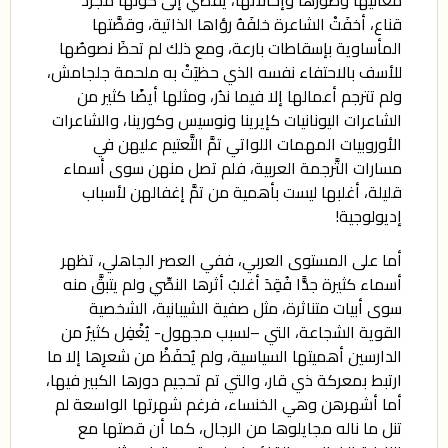
قناع، أخفَتْ الشاعرة خلفَهُ رؤاها الذاتية، وقصَّتها
المأساوية بإسقاطات بارعة، ومع ذلك لم تحظَ نصوصُها
للأسف بالاحتفاء نفسه الذي حظيَتْ به ملحمة جلجامش،
ولم تترجم أعمالها إلا فيما ندُر، ومثلها أيضًا كثير من
الشاعرات اليونانيات كإيرينا ونوسيس وكورينا، والشاعرات
الأوروبيات المهمات اللواتي تمَّ التَّعتيم عليهن في
مسارات التَّرجمة العربية، فلم تصل منهن سوى أسماء
قليلة، أغلبها ليست بأهمية من تمَّ إغفالهن لأسباب
إديولوجية!
أما على المستوى العربي، ففي العصر الجاهلي، تظهر
أسماء كثيرة جدًّا فُقِدَ أغلبُ أثرها النصِّي ولم يتبقَّ منه
سوى أبيات متناثرة، مثل صفية الشيبانية، الشخصية
القوية الشجاعة، التي –لسبب مجهول- يُغْفِل كثيرٌ من
الدارسين أهميتها السياسية، ولم يُحفَظْ من شعرِها إلا ما
ارتبط بمعركة ذي قار، والتي تم تحجيم دورها الكبير فيها،
أما أشهرهن وهي الخنساء، فرغم شهرتها الواسعة لم
تنل ما ناله مجايلوها من الرجال، كما أن قصتها مع