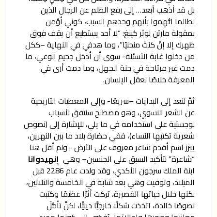
بل قد أذهب أبعد… إلى رفع الظلم عن الرجال الذين
لطالما اتُّهِموا بأنهم وحدهم السبب، كوني أؤمن
بمقولة مارتن لوثر كينغ: “لا أحد يستطيع أن يقف فوق
ظهرك إلا إنْ كنتَ منحنيًا”، وما هدفي في النهاية –ككل
من دخلوا غابة الأسئلة- سوى أن أدخل جحيم الوعي، ما
دمت غير مرتاحة في جنة الجهل، وما دمت أرى في
المعرفة خلاصًا لعقل الإنسان.
ثمَّ لنعد إلى البدايات –سريعًا- وإلى المعطيات التاريخية
عن الشعر النسوي، وهو مصطلح سنتفق لأسباب
لوجستية على استخدامه في ما يلي، للإشارة إلى (نصوص
شعرية تكتبها النساء)، ففي حضارة بلاد ما بين النهرين،
يبرز اسم أقدم شاعر معروف على الأرض –ولم أقل هنا
“شاعرة” لتأكيد السبق على الجنسين– وهي
إنهيدوانا
ابنة الملك سرجون الأكدي، وقد ولدت عام 2286 قبل
الميلاد، وتوفيت وهي بعد شابة في الخامسة والثلاثين،
لكنها خلال حياتها القصيرة، تركت أثرًا عظيمًا وكتبت
نصوصًا خالدة، اتخذت شكلًا خارجيًّا دينيًّا، لكنَّ تأمُّلَ
معانيها وصورها وإحالاتها، يُفضي إلى كونها مجرد