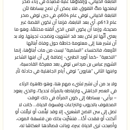
النابغة الذبياني، وإلقاؤها عليه قصيدة في رثاء صخر
ليمنحها صكَّ التفوق، فلا يمكن أن تصح ببساطة لأن
النابغة الذبياني توفي عام 604م، في حين توفي صخر
عام 613م، أي بعد النابغة، فإما أن تكون القصة غير
صحيحة، وإما أن يكون النص الذي ألقته مختلفًا، وهو ما
يعني أنَّها لم تكن بعد قد اشتهرت ونضجت تجربتها. ولا بد
أن نشير هنا إلى معلومة خاطئة حول وفاة أبنائها
الأربعة، فالخنساء “السلمية” ليست من مات أبناؤها، إنما
“النخعية” -كما أورد الطبري- إضافة إلى أن ابنها الشاعر
الشهير عباس بن مرداس توفي بعد معركة القادسية،
وابنها الثاني “هارون” توفي أيام الجاهلية في حادثة ثأر.
ولا بد من أن نشير لشيء مهم هنا، وهو ظاهرة الرثاء
في العصر الجاهلي، وارتباطه بالمرأة تحديدًا، والذي يعود
– برأيي- ببساطة إلى كون المرأة في ذلك الوقت
المحفوف بالحروب والنزاعات وقسوة الحياة… كانت لا
تصل إلى سن النضج الشعري، إلا وقد تيتَّمت أو ترمَّلت أو
أثكلت أو فقدت أخًا… فتشرَّبت بذلك من فلسفة الموت،
وأصبحت ترى الحياة عبره، وباتت قصائدها انعكاسًا له،