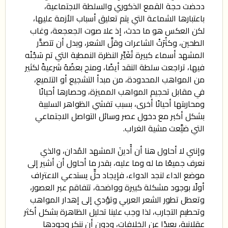
دحضت حجة القمع الذكوري والسلطة الاجتماعية،
باعتبارها الشماعة التي يتم تعليق أسباب الأزمة عليها،
لكن العكس هو ما حدث، إذ علا صوت الجعجعة، وغاب
الطحين، وكثُرَتْ الشاعرات وقلَّ الشعر، وبدل أن تتصدَّر
المشهد أسماء كبيرة تُغَيِّر النظرة النمطية التي تم سَجْنُه
فيها، تراجعت سلطة النقد أيضًا، ومنح بعضُهُ شرعيةً لكثير
من المواهب المحدودة، من مبدأ التشجيع أو التلميع،
في مقابل تحجيم المواهب المميزة، وحصارها أحيانًا
ومحاربتها أحيانًا أخرى، بسبب تفشي الظواهر السلبية
بشكل أكبر مع دخول عصر وسائل التواصل الاجتماعي
التي ضيَّعت مشية الغراب.
وإنني لا أحاول هنا أن أُدينَ المشهد المُدان، والذي
نعرف جميعًا ما له وما عليه، بقدر ما أحاول أن أشير إلى
موضع الداء لنجد الدواء، فإيجاد حلٍّ يستدعي الاعتراف
أولًا بوجود مشكلة كبيرة وواضحة، تتفاقم عبر العصور،
وتعطل تطور الشعر العربي وتؤدي إلى إهدار المواهب
وتحطيم التجارب، لذا وجب علينا تحليل الظاهرة بشكل أكثر
عقلانية، بعيدًا عن الخلافات، ودون أن ننكر وجودها