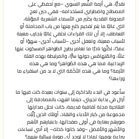
نقديًّا، هي أزمة الشِّعر النسوي –مع تحفظي على
المصطلح واضطراري لاستخدامه- ففي حين تعج
المدونة النقدية بكثير من الأسماء الشعرية المؤنثة،
التي غالبًا ما يتم تفخيم كثيرٍ مِنها من باب المجاملة أو
التعاطف، إلا أن تلك القراءات تحتفي غالبًا بتجارب معينة
لأسباب معينة، وتغفل أخرى –لأسباب أخرى- سهوًا أو
عمدًا، لكنَّها نادرًا ما تغامر بطرح الظواهر المسكوت عنها
علنًا، والمُتهامَس حولها سرًّا، والمرتبطة بهذه الفئة
الإبداعية. فما هي هذه الظَواهر؟ وما هي هذه
الأزمة؟ وما هي هذه الأكَمَة التي لا بد من استقراءِ ما
وراءها؟
سأعود في البدء بالذاكرة إلى سنوات بعيدة كنت فيها ما
أزال في بداية تجربتي، حينما انتبهت بالمصادفة إلى
افتتاحية مجلة ثقافية قديمة، كانت تحتل صدارتها
مجموعة من كبار الأدباء والنقاد، أولئك الذين رُتِّبَت
صورهم بعناية في أولى صفحاتها، باعتبارهم الأهم
والأشهر والأفضل –وقد كانوا كذلك– إلا أنني تساءلت
ببراءة يومها: لماذا لا توجد أي صورة نسائية بينهم؟