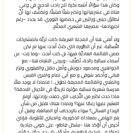
وكان هذا سؤالًا أشبه بكرة ثلج راحت تتدحرج في وعي
فتاة في عشرينياتها وتكبر شيئًا فشيئًا، وتكشَّف لها أنَّ
تطابُقَ جينين وراثيين في حمضها النووي، قد يحدد –رغم
اجتهادها- مصيرها الشعري المحتَّم.
ولا أنفي هنا أن المجلة العريقة كانت ثريَّة بالمشاركات
النِّسائية، غير أن الصُّورة التي كنتُ أبحث عنها لم تكن
ضمن القائمة العاديَّة فيها، بل كنت أبحث –وما زلت- عن
أسماء نسائية رائدة، تُصَنَّف –ويرجى الانتباه هنا-: مع
الجواهري ومحمود درويش وأمل دنقل والفيتوري ونزار
قباني وأحمد شوقي و مع أبي تمام وامرئ القيس
والمتنبي والقائمة المخيفة تطول…! فلماذا لا يوجد مثلًا
مدرسة شعرية نسائية مؤثرة تاريخيًّا في الأجيال اللاحقة؟
ماذا حدث لكثير من التَّجارب التي خفتت بإرادتها، أوتم
التعتيم عليها رغمًا عنها؟ ولماذا هناك تقليل من شأن
الإبداع النسائي؟ سواء بالإجحاف أو المبالغة، وقبل أن
يتم اتهامي بمعاداة الذكورية، وانحيازي للأنثوية، فإنني
أحرص أن أؤكد هنا –بشكل قاطع- على كوني حيادية
تمامًا في قراءة الظاهرة، وأحمِّل كل ذي حِمْلٍ حِمْلَه،