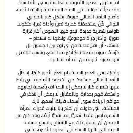
أما بدخول العصور الأموية والعباسية وحتى الأندلسية،
فقد طرأت تحوُّلات على الحياة الاجتماعية والبيئة الأدبية،
وأصبح الشعر النسائي مربوطًا بشكل كبير بالجواري
اللواتي كُنَّ يستخدِمْنَهُ كحرية تعبير وأداة تميُّز، فتكونت
ظواهر شعرية جديدة، تبدو فيها النصوص أكثر غزارة
صوريًّا، وأكثر جرأة موضوعيًّا، ولكنها لم تستطع –
للأسف- أن تفرز عدالة من أي نوع بين الجنسين، بل
كرَّسَتْ صورة نمطية تضرُّ أكثر مما تنفع، وتسبب ذلك في
تبلور صورة ثانوية عن المرأة الشاعرة.
وأخيرًا، وفي العصر الحديث، لم تتغيَّر الأمور كثيرًا، إذ ظلَّ
الشعر النسائي مستبعدًا من الخطوط الأمامية التي رابط
عليها شعراء كبار لا يمكن إلا الاعتراف بأهمية تجاربهم
واستحقاقهم بجدارة، وبالمقابل لا يمكن أن نتذكر في
مواقع الريادة سوى أسماء قليلة، أهمها نازك
الملائكة، التي حاولت أن تفتح بابًا لإثبات قدرات المرأة
الشاعرة ليس فقط شعريًّا إنما نقديًّا أيضًا، وقد كان من
الممكن أن يتحقق ذلك مع الانفتاح واتساع مساحة
الحرية التي نالتها النساء في العقود الأخيرة، والتي