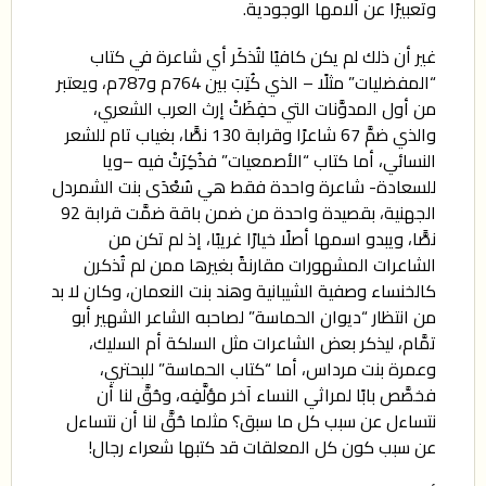
وتعبيرًا عن آلامها الوجودية.
غير أن ذلك لم يكن كافيًا لتُذكَر أي شاعرة في كتاب
“المفضليات” مثلًا – الذي كُتِبَ بين 764م و787م، ويعتبر
من أول المدوَّنات التي حفِظَتْ إرث العرب الشعري،
والذي ضمَّ 67 شاعرًا وقرابة 130 نصًّا، بغياب تام للشعر
النسائي، أما كتاب “الأصمعيات” فذُكِرَتْ فيه –ويا
للسعادة- شاعرة واحدة فقط هي سُعْدَى بنت الشمردل
الجهنية، بقصيدة واحدة من ضمن باقة ضمَّت قرابة 92
نصًّا، ويبدو اسمها أصلًا خيارًا غريبًا، إذ لم تكن من
الشاعرات المشهورات مقارنةً بغيرها ممن لم تُذكرن
كالخنساء وصفية الشيبانية وهند بنت النعمان، وكان لا بد
من انتظار “ديوان الحماسة” لصاحبه الشاعر الشهير أبو
تمَّام، ليذكر بعض الشاعرات مثل السلكة أم السليك،
وعمرة بنت مرداس، أما “كتاب الحماسة” للبحتري،
فخصَّص بابًا لمراثي النساء آخر مؤلَّفِه، وحُقَّ لنا أن
نتساءل عن سبب كل ما سبق؟ مثلما حُقَّ لنا أن نتساءل
عن سبب كون كل المعلقات قد كتبها شعراء رجال!