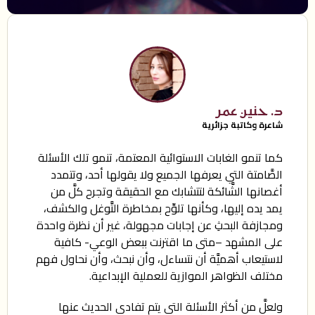
د. حنين عمر
شاعرة وكاتبة جزائرية
كما تنمو الغابات الاستوائية المعتمة، تنمو تلك الأسئلة
الصَّامتة التي يعرفها الجميع ولا يقولها أحد، وتتمدد
أغصانها الشَّائكة لتتشابك مع الحقيقة وتجرح كلَّ من
يمد يده إليها، وكأنها تلوِّح بمخاطرة التَّوغل والكشف،
ومجازفة البحثِ عن إجابات مجهولة، غير أن نظرة واحدة
على المشهد –متى ما اقترنت ببعض الوعي- كافية
لاستيعاب أهميَّة أن نتساءل، وأن نبحث، وأن نحاول فهم
مختلف الظواهر الموازية للعملية الإبداعية.
ولعلَّ من أكثر الأسئلة التي يتم تفادي الحديث عنها