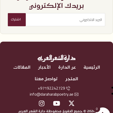
بريدك الإلكتروني
الرئيسية
عن الدارة
الأخبار
المقالات
المتجر
تواصل معنا
97192242729+
info@daraharabpoetry.ae
0
2026 © جميع الحقوق محفوظة دارة الشعر العربي