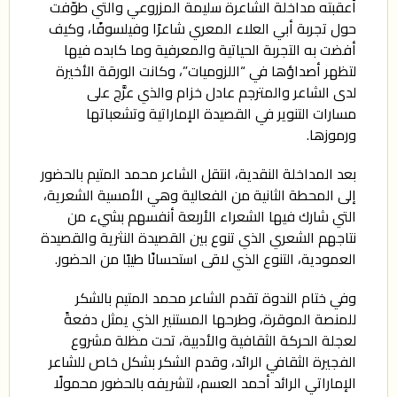
أعقبته مداخلة الشاعرة سليمة المزروعي والتي طوّفت
حول تجربة أبي العلاء المعري شاعرًا وفيلسوفًا، وكيف
أفضت به التجربة الحياتية والمعرفية وما كابده فيها
لتظهر أصداؤها في “اللزوميات”، وكانت الورقة الأخيرة
لدى الشاعر والمترجم عادل خزام والذي عرَّج على
مسارات التنوير في القصيدة الإماراتية وتشعباتها
ورموزها.
بعد المداخلة النقدية، انتقل الشاعر محمد المتيم بالحضور
إلى المحطة الثانية من الفعالية وهي الأمسية الشعرية،
التي شارك فيها الشعراء الأربعة أنفسهم بشيء من
نتاجهم الشعري الذي تنوع بين القصيدة النثرية والقصيدة
العمودية، التنوع الذي لاقى استحسانًا طيبًا من الحضور.
وفي ختام الندوة تقدم الشاعر محمد المتيم بالشكر
للمنصة الموقرة، وطرحها المستنير الذي يمثل دفعةً
لعجلة الحركة الثقافية والأدبية، تحت مظلة مشروع
الفجيرة الثقافي الرائد، وقدم الشكر بشكل خاص للشاعر
الإماراتي الرائد أحمد العسم، لتشريفه بالحضور محمولًا