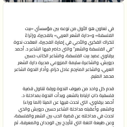
في تعاون هو الأول من نوعه بين مؤسستَي «بيت
الفلسفة» و«دارة الشعر العربي» بالفجيرة، وإثراءً
للحَراك الفكري والأدبي في إمارة الفجيرة، انعقدت ندوة
“في الفلسفة والشعر” والتي حاضر فيها الشاعر د. أحمد
برقاوي عميد بيت الفلسفة، والشاعر الكاتب حسين
درويش، والشاعرة سليمة المزروعي مديرة دارة الشعر
العربي، والشاعر المترجم عادل خزام، وأدار الندوة الشاعر
محمد المتيم.
قدم كل واحد من ضيوف الندوة ورقة تتناول قضية
فلسفية ذاتِ ارتباط بالشعر، وبدأت الندوة بمداخلة د.
أحمد برقاوي، التي تحدث فيها عن الميتا (الما وراء)
والشعر، وأعقبته مداخلة الشاعر حسين درويش والذي
تحدث في مداخلته عن قضية الحب بين الشعر والفلسفة،
وعن طبيعة اللغة التي تتأرجح بين الوجدان والمعرفة، ثم