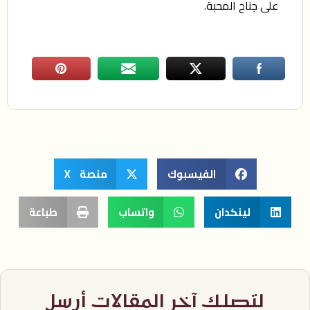
على جناح المحبة.
الفيسبوك
منصة X
لينكدان
واتساب
طباعة
لتصلك آخر المقالات أرسل