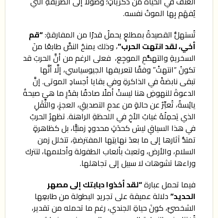
العنفُ في الحياة من ذكرياتٍ؛ وصولًا إلى الطريقةِ التي
يُفهَم بِها الموتُ نفسه.
تُستهلُّ القصيدةُ بمطلعٍ يحملُ قدرًا من المفارقةِ:
“قم
أخي، لقد انتهت الحرب”
، وذلك يمنحُ النصَّ طابعًا منَ
السخريةِ والتهكُّمِ الموجِع، فعلى الرغم من أنَّ الحربَ قد
تكونُ “انتهتْ” وفقًا لتعريفها الجيوسياسي، إلَّا أنَّها
تبقى نابضةً في الذاكرةِ وفي بقايا أجسادِ الموتى. إنَّ
الدعوةَ للنهوضِ هنا ليستْ أملًا صادقًا بقدْرِ ما هيَ صيحةٌ
يائِسةٌ، تُعبِّرُ عن حالةٍ من عدمِ التصديقِ، العجزِ، والثِّقَلِ
الذي يَحمِلُهُ غيابُ الأخِ في اللحظةِ الراهنة. تظهرُ الحربُ
في هذا السياقِ ليسَ كحدَثٍ محدودٍ زمنيًّا، بل كظاهرةٍ
تمتدُّ آثارها إلى ما بعدَ نهايتِها المفترضةِ، تتخلل زمن
السلام، والأرض، وتعبث بألعاب الطفولة وأحلامها، لتترك
وراءها تشوهات لا سبيل إلى تجاهلها.
فيما تحمل عبارة
“لقد أخذوا دبابتك إلى مصهر
الحديد”
دلالة عميقة على تجريدِ البطولة من طابعِها
الشخصيِّ، كونَ حياةِ الجندي، رغم ما تحمله من تقدير،