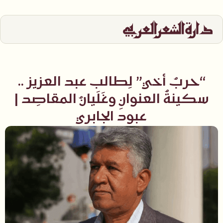
“حربُ أخي” لِطالب عبد العزيز ..
سكينةُ العنوانِ وغَلَيانُ المقاصِد |
عبود الجابري