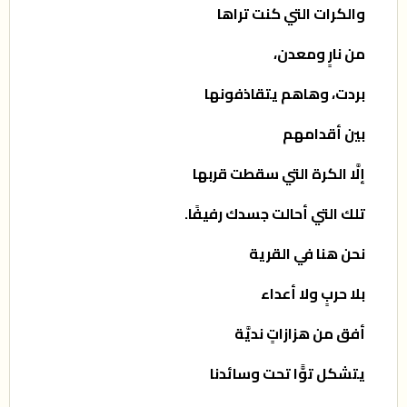
والكرات التي كنت تراها
من نارٍ ومعدن،
بردت، وهاهم يتقاذفونها
بين أقدامهم
إلَّا الكرة التي سقطت قربها
تلك التي أحالت جسدك رفيفًا
.
نحن هنا في القرية
بلا حربٍ ولا أعداء
أفق من هزازاتٍ نديَّة
يتشكل توًّا تحت وسائدنا