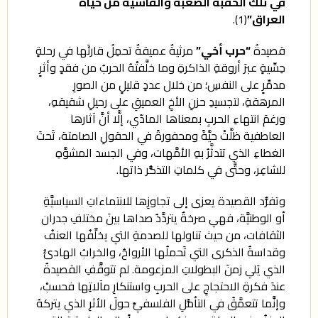
في تلك الحقبة الصعبة والقاسية من حياة
العراق”
(1).
قصيدةُ
“حرب أخي”
مرثيةٌ عميقةٌ تحمِلُ قارئَها في رحلةٍ
حِسِّيةٍ عبرَ أروقةِ الذاكرةِ وما خلَّفتْهُ الحربُ من فقدٍ وأثرٍ
مدمِّرٍ على النفسِ؛ من خلال عددٍ قليلٍ من الصورِ
المرهقةِ، لتجسيدِ حزنِ الأخِ العميقِ على رحيلِ شقيقهِ،
ورغمَ انتهاءِ الحربِ بمعناها المادّي، إلّّا أنَّ آثارها
العاطفية ظلَّتْ حيَّةً ومحفورةً في الحقولِ الصامتة، تَحتَ
الغطاءِ الذي تتدثَّرُ بهِ الأمَّهات، وفي الجسد المشوَّهِ
للشاعِر، وحتَّى في كلماتِ التذكُّر ذاتها.
وتفرُّد القصيدة يعزى إلى تجاوزِها للانتماءاتِ السياسيَّةِ
أو الوطنيَّة، فهي صرخةٌ يتردَّدُ صداها بينَ مختلفِ جدران
الثقافات، من حيث تناولها للصدمةِ التي يخلِّفُها العنفُ
وقداسةُ الذكرى التي تَحملُها الأرواحُ، والخرابُ الهادئُ
الذي يَلي زمنَ البطولاتِ المزعومة. لم تتوقَّفِ القصيدةُ
عندَ فكرةِ الاحتجاجِ على الحربِ واستنكارِ مآلاتِها فحسبْ،
وإنَّما تتعمَّقُ في التأمُّلِ الفلسفيِّ حولَ الأثرِ الذي يتركهُ