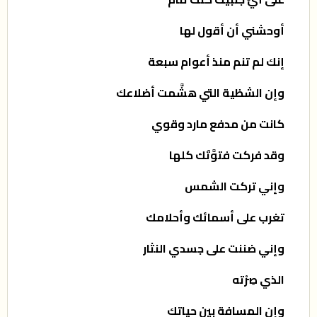
أوحشني أن أقول لها
إنك لم تنم منذ أعوام سبعة
وإن الشظية التي هشَّمت أضلاعك
كانت من مدفع مارد وقوي
وقد فركت فتوَّتَك كلها
وإني تركت الشمس
تغرب على أسمائك وأحلامك
وإني ضننت على جسدي النثار
الذي صِرْته
وإن المسافة بين حياتك