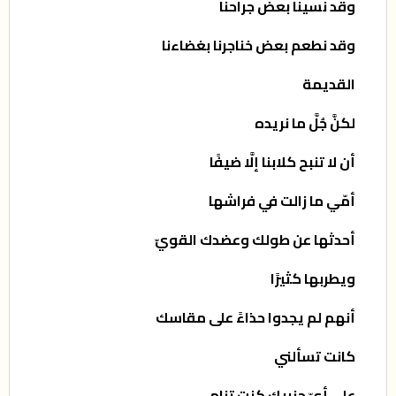
وقد نسينا بعض جراحنا
وقد نطعم بعض خناجرنا بغضاءنا
القديمة
لكنَّ جُلَّ ما نريده
أن لا تنبح كلابنا إلَّا ضيفًا
أمّي ما زالت في فراشها
أحدثها عن طولك وعضدك القويّ
ويطربها كثيرًا
أنهم لم يجدوا حذاءً على مقاسك
كانت تسألني
على أيِّ جنبيك كنت تنام