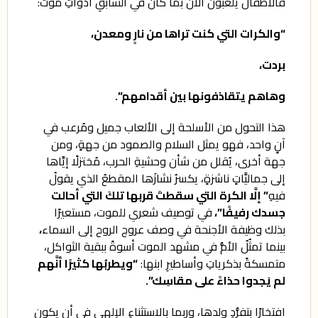
فالأطفال يلعبون الآنَ بما كانَ في السابقِ أدواتِ موت:
“والكرات التي كنت تراها من نارٍ ومعدن،
بردت،
وهاهم يتقاذفونها بين أقدامهم”.
هذا التحول من الأسلحة إلى الألعاب جميل ومُرعب في
آنٍ واحد، فهو يمثل السلام والصمود من جهةٍ، ومن
جهة أخرى، يُقلل من شأن وحشيةِ الحرب، مُختزلًا إيِّاها
إلى جماليَّاتٍ ناشزةٍ، يكسرُ نشازَها المقطعُ الذي يقولُ
فيهِ
” إلَّا الكرة التي سقطتَ قربها تلكَ التي أحالت
جسدك رفيفًا”،
في توصيف شعري للموت، مستعيرًا
بذلك وظيفة الأجنحة في وصف عروج الروح إلى السماء
،
بينما تمثُلُ الأمُّ في مشهد الموت أسوةً ببقية الثواكل،
متمسكةً بذكرياتِ وأساطيرِ ابنها:
“ويطربُها كثيرًا أنَّهم
لم يَجدوا حذاءً على مقاسِك”
.
افتخارًا بتفرُّدِ ولدها، وربما بالاستثناءِ الإلهي في أن يكون