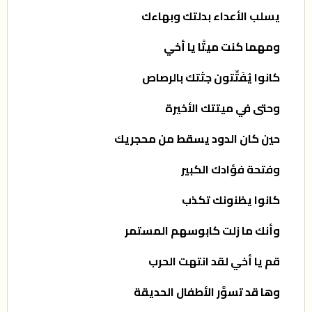
يسلب الأعداء بدلتك وبهاءك
ومهما كنت ميتًا يا أخي
كانوا يُفَتِّتون جثتك بالرصاص
وحتى في ميتتك الأخيرة
حين كان الدود يسقط من محجريك
وفتحة فؤادك الكبير
كانوا يظنونك تكذب
وأنك ما زلت كابوسهم المستمر
قم يا أخي لقد انتهت الحرب
وها قد تسوَّر الأطفال الحديقة