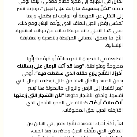
تُختزل في النهاية إلى مجرد حطام معدني ، بينما توحي
جملة “
لكنَّ بندقيتك ما زالت على الجبل”
، برمزية تشير
إلى التخلي عن المهمة أو الواجب لم يكتمل، وربما
تعكس رفض الجبل للعنف الذي يولِّده البشر. ومع ذلك،
يبقى هذا التخلي ذاته مرتبطًا بجانب من جوانب استشهاد
الأخ، ما يعمق المعاني المرتبطة بالتضحية والمفارقة
الإنسانية.
الطبيعة في القصيدةِ لا تبدو سلبيَّةً أو مُرمَّمة؛ إنَّها
مجروحةٌ ومتواطئة،
“وها قد أتت الرمال على بسالتك
أخيرًا، الفلّاح يزرع حقله الذي سقطت فيه”،
تُوحي
بدفن الجسد والمُثلِ العليا من خلال توظيف الرمال، التي
ترمز تقليديًا إلى الزمن والزوال، فالبطولة هنا تبتلع
نفسها، وتحذو الأشجار حذوها
“لأن الأشجار التي زرعتَها
أنتَ ماتتْ أيضًا”،
كدلالة على المحو الشامل الذي
اقترفته الحرب بحق المخلوقات.
لعلَّ أكثر أجزاء القصيدة تأثيرًا يكمن في التباين بين
الماضي الذي مزَّقتْه الحربُ وحاضر ما بعدَ الحرب،