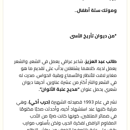
وموتك ستة أطفال..
*من ديوان تأريخ الأسى
طالب عبد العزيز
، شاعر عراقي يعمل في الشعر، والشعر
يعمل لديه. كلاهما يشتغلان بدأب على تقديم ما هو
مغاير لافت للأنظار والأسماع وبقية الحواس. صدرت له
في الشعر والنثر أكثر من عشرة عناوين، آخرها ديوان
شعري يحمل عنوان
“مديح علبة الألوان”.
نشر في عام 1993 قصيدته الشهيرة
(حرب أخي)
، وهي
مرثية كتبها عند استشهاد أخيه، وأحدثت صخبًا مكتومًا
في ضمائر المتلقين، كونها كانت ضربًا من الأدب
المقاوِم الرافض لفكرة الحرب ولكن بأسلوب موارب
يقف على عتبة يتناصفها الخوف من بطش النظام