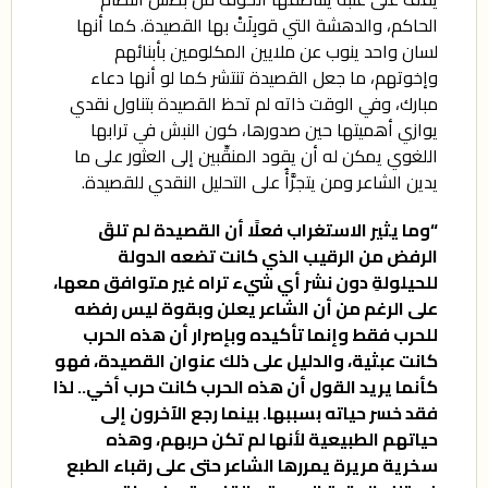
الحاكم، والدهشة التي قوبِلَتْ بها القصيدة. كما أنها
لسان واحد ينوب عن ملايين المكلومين بأبنائهم
وإخوتهم، ما جعل القصيدة تنتشر كما لو أنها دعاء
مبارك، وفي الوقت ذاته لم تحظ القصيدة بتناول نقدي
يوازي أهميتها حين صدورها، كون النبش في ترابها
اللغوي يمكن له أن يقود المنقِّبين إلى العثور على ما
يدين الشاعر ومن يتجرَّأُ على التحليل النقدي للقصيدة.
“وما يثير الاستغراب فعلًا أن القصيدة لم تلقَ
الرفض من الرقيب الذي كانت تضعه الدولة
للحيلولةِ دون نشر أي شيء تراه غير متوافق معها،
على الرغم من أن الشاعر يعلن وبقوة ليس رفضه
للحرب فقط وإنما تأكيده وبإصرار أن هذه الحرب
كانت عبثية، والدليل على ذلك عنوان القصيدة، فهو
كأنما يريد القول أن هذه الحرب كانت حرب أخي.. لذا
فقد خسر حياته بسببها. بينما رجع الآخرون إلى
حياتهم الطبيعية لأنها لم تكن حربهم، وهذه
سخرية مريرة يمررها الشاعر حتى على رقباء الطبع