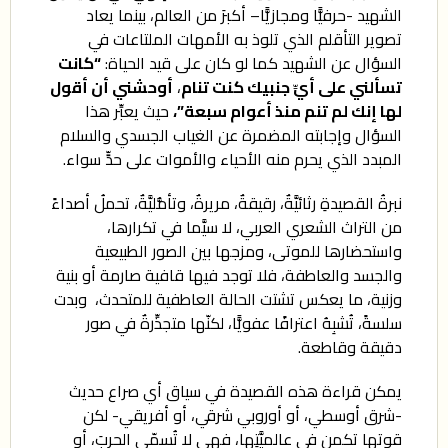
الشهيد -حرفيًّا ومجازيًّا– أكبرَ من العالم، بينما يعاد
تصوير التأقلم الذي تلوذ به الأمهات الملتاعات في
السؤال عن الشهيد كما لو كان على قيد الحياة:
“كانت
تسألني على أيِّ جنبيك كنت تنام
،
أوحشني أن أقول
لها إنك لم تنم منذ أعوام سبعة”،
حيث يعبِّر هذا
السؤال وإجابته المضمرة عن الغياب الجسدي والسلام
المبدد الذي يحرم منه الأحياء والأموات على حدٍّ سواء.
نبرةُ القصيدةِ رثائيَّةٌ، رقيقةٌ، مريرةٌ، وتأمُّليَّةٌ، تحملُ أصداءً
من التراث الشعري العربي، لا سيَّما في تكرارها،
واستحضارها للموتى، ومزجها بين الصور الطبيعية
والجسد والعاطفة، فلا توجد فيها قافية صارمة أو بنية
وزنية، ما يعكس تشتت الحالة العاطفية للمتحدث، وبدت
سلسةً، تُشبِهُ اعترافًا عفويًّا، لكنّها متجذِّرةٌ في صور
دقيقة وقاطعة.
يمكن قراءة هذه القصيدة في سياق أي صراع حديث
-شرق أوسطي، أو أوروبي شرقي، أو أفريقي- لكن
قوتها تكمن في عالميَّتِها، فهي لا تُسمّي الحربَ، أو