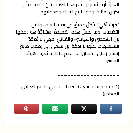
العدوَّ، أو الأيديولوجيا، وهذا الغياب يُتيحُ للقصيدة أن
تكونَ بمثابةِ لوحةٍ لتاريخِ القرّاءِ وصدماتِهم.
“
حربُ أخي”
تأمُّلٌ عميقٌ في بقايا العنفِ وثمنِ
التضحياتِ، وما يجعلُ هذهِ القصيدةَ استثنائيَّةً هو دمجُها
بينَ الشخصيِّ والسياسيِّ والغنائيِّ، فهيَ لا تُمجِّدُ
الاستشهادَ، لكنَّها لا تَذمُّهُ، بل تسعى إلى إضفاءِ طابعٍ
إنسانيٍّ على الخسارةِ في عصرٍ غالبًا ما يُغفِل هويَّة
الخاسر.
___________________
(1) د.حذام بدر حسني، (سيرة الحرب في الشعر العراقي
المعاصر).